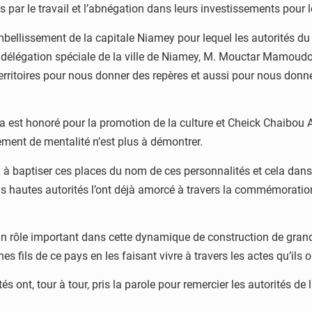
s par le travail et l’abnégation dans leurs investissements pour
llissement de la capitale Niamey pour lequel les autorités du pa
 la délégation spéciale de la ville de Niamey, M. Mouctar Mamoud
erritoires pour nous donner des repères et aussi pour nous donn
t honoré pour la promotion de la culture et Cheick Chaibou Ali 
ment de mentalité n’est plus à démontrer.
 à baptiser ces places du nom de ces personnalités et cela dans 
lus hautes autorités l’ont déjà amorcé à travers la commémorati
ué un rôle important dans cette dynamique de construction de gra
fils de ce pays en les faisant vivre à travers les actes qu’ils ont
 ont, tour à tour, pris la parole pour remercier les autorités de 