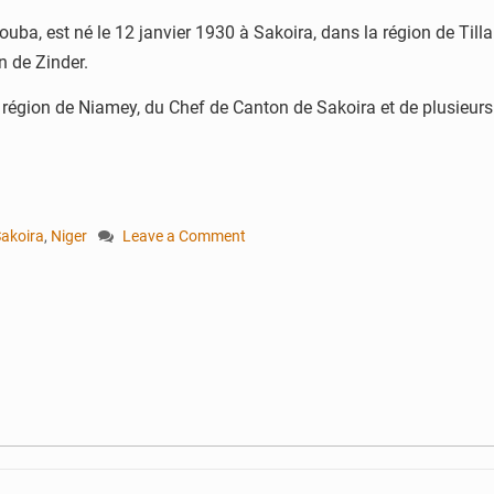
 est né le 12 janvier 1930 à Sakoira, dans la région de Tillabér
n de Zinder.
région de Niamey, du Chef de Canton de Sakoira et de plusieurs a
akoira
,
Niger
Leave a Comment
on
La
Ville
de
Niamey
baptise
deux
places
publiques
des
noms