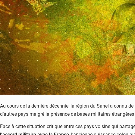
Au cours de la dernière décennie, la région du Sahel a connu de
d’autres pays malgré la présence de bases militaires étrangères e
Face à cette situation critique entre ces pays voisins qui partage
l’accord militaire avec la France
, l’ancienne puissance colonial