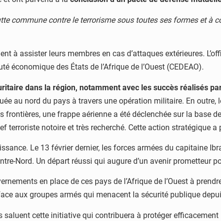
 lutte commune contre le terrorisme sous toutes ses formes et à c
gent à assister leurs membres en cas d’attaques extérieures. L’off
auté économique des États de l’Afrique de l’Ouest (CEDEAO).
curitaire dans la région, notamment avec les succès réalisés pa
e au nord du pays à travers une opération militaire. En outre, le
 frontières, une frappe aérienne a été déclenchée sur la base de
terroriste notoire et très recherché. Cette action stratégique a p
sance. Le 13 février dernier,
les forces armées du capitaine Ibr
entre-Nord. Un départ réussi qui augure d’un avenir prometteur po
vernements en place de ces pays de l’Afrique de l’Ouest à prendre
face aux groupes armés qui menacent la sécurité publique depui
ns saluent cette initiative qui contribuera à protéger efficacemen