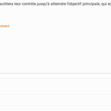
era leur contrôle jusqu’à atteindre l’objectif principale, qui est 
omment
te