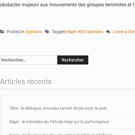
obstacles majeurs aux mouvements des groupes terroristes et facilit
Posted in
Opinions
Tagged
Niger-AES-Opinions
Leave a C
on
La
lutte
indépendan
Rechercher :
contre
le
terrorisme
Articles récents
:
le
défi
de
l’AES
Tibiri : le dialogue, nouveau terrain de jeu pour la paix
Niger : le ministère du Pétrole mise sur la performance