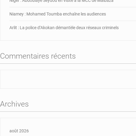
Niger : Abdoulaye Seydou en visite à la MCC de Malbaza
Niamey : Mohamed Toumba enchaîne les audiences
Arlit : La police d’Akokan démantèle deux réseaux criminels
Commentaires récents
Archives
août 2026