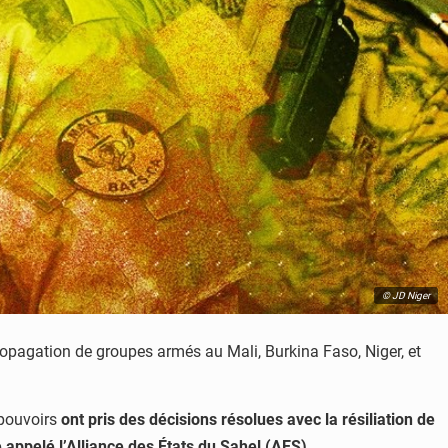
© JD Niger
ropagation de groupes armés au Mali, Burkina Faso, Niger, et
 pouvoirs
ont pris des décisions résolues avec la résiliation de
 appelé l’Alliance des États du Sahel (AES)
.