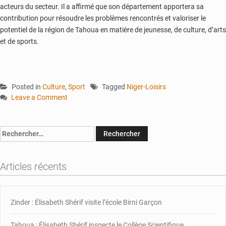
acteurs du secteur. Il a affirmé que son département apportera sa
contribution pour résoudre les problèmes rencontrés et valoriser le
potentiel de la région de Tahoua en matière de jeunesse, de culture, d’arts
et de sports.
Posted in
Culture
,
Sport
Tagged
Niger-Loisirs
Leave a Comment
on
Tahoua
:
Rechercher :
le
Ministre
inspecte
Articles récents
les
infrastructures
de
Zinder : Élisabeth Shérif visite l’école Birni Garçon
la
ville
Tahoua : Élisabeth Shérif inspecte le Collège Scientifique