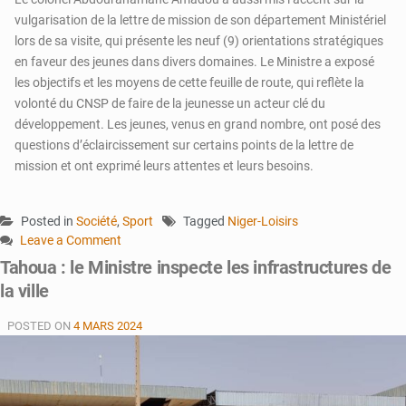
vulgarisation de la lettre de mission de son département Ministériel
lors de sa visite, qui présente les neuf (9) orientations stratégiques
en faveur des jeunes dans divers domaines. Le Ministre a exposé
les objectifs et les moyens de cette feuille de route, qui reflète la
volonté du CNSP de faire de la jeunesse un acteur clé du
développement. Les jeunes, venus en grand nombre, ont posé des
questions d’éclaircissement sur certains points de la lettre de
mission et ont exprimé leurs attentes et leurs besoins.
Posted in
Société
,
Sport
Tagged
Niger-Loisirs
Leave a Comment
on
Tahoua : le Ministre inspecte les infrastructures de
Le
la ville
Colonel
Amadou
POSTED ON
4 MARS 2024
relance
le
sport
et