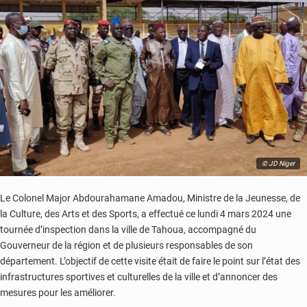
la
culture
à
Maradi
© JD Niger
Le Colonel Major Abdourahamane Amadou, Ministre de la Jeunesse, de
la Culture, des Arts et des Sports, a effectué ce lundi 4 mars 2024 une
tournée d’inspection dans la ville de Tahoua, accompagné du
Gouverneur de la région et de plusieurs responsables de son
département. L’objectif de cette visite était de faire le point sur l’état des
infrastructures sportives et culturelles de la ville et d’annoncer des
mesures pour les améliorer.