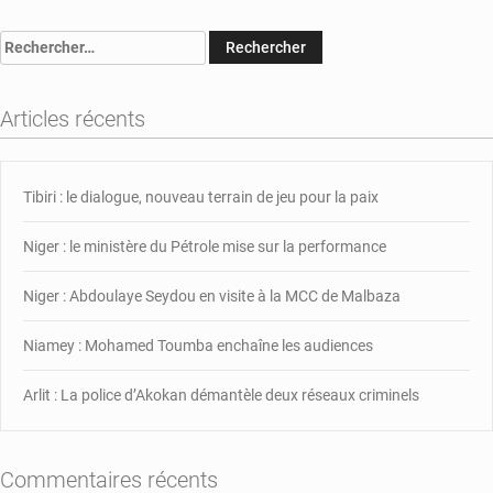
Niger
:
Rechercher :
Un
comité
pour
Articles récents
soutenir
les
médias
Tibiri : le dialogue, nouveau terrain de jeu pour la paix
privés
Niger : le ministère du Pétrole mise sur la performance
Niger : Abdoulaye Seydou en visite à la MCC de Malbaza
Niamey : Mohamed Toumba enchaîne les audiences
Arlit : La police d’Akokan démantèle deux réseaux criminels
Commentaires récents