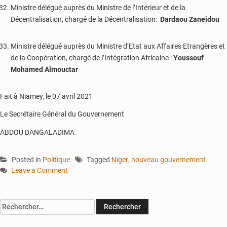
Ministre délégué auprès du Ministre de l’Intérieur et de la
Décentralisation, chargé de la Décentralisation:
Dardaou Zaneidou
Ministre délégué auprès du Ministre d’Etat aux Affaires Etrangères et
de la Coopération, chargé de l’Intégration Africaine :
Youssouf
Mohamed Almouctar
Fait à Niamey, le 07 avril 2021
Le Secrétaire Général du Gouvernement
ABDOU DANGALADIMA
Posted in
Politique
Tagged
Niger
,
nouveau gouvernement
Leave a Comment
on
Le
premier
Rechercher :
ministre
nigérien