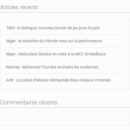
dévoile
Articles récents
la
composition
du
Tibiri : le dialogue, nouveau terrain de jeu pour la paix
nouveau
gouvernement
Niger : le ministère du Pétrole mise sur la performance
Niger : Abdoulaye Seydou en visite à la MCC de Malbaza
Niamey : Mohamed Toumba enchaîne les audiences
Arlit : La police d’Akokan démantèle deux réseaux criminels
Commentaires récents