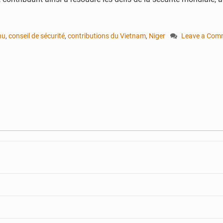
nu
,
conseil de sécurité
,
contributions du Vietnam
,
Niger
Leave a Com
on
L’ambassade
du
Niger
auprès
de
l’ONU
apprécie
les
contributions
du
Vietnam
au
Conseil
de
sécurité