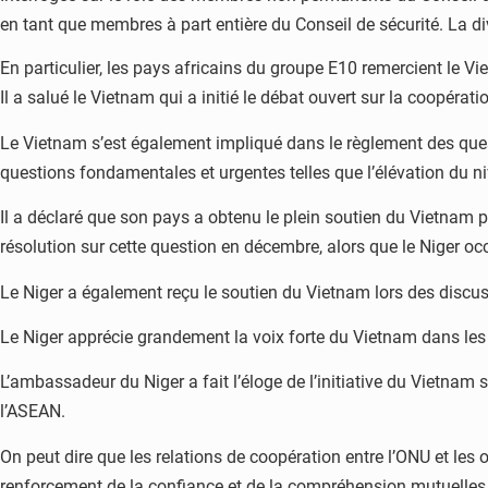
en tant que membres à part entière du Conseil de sécurité. La div
En particulier, les pays africains du groupe E10 remercient le Vi
Il a salué le Vietnam qui a initié le débat ouvert sur la coopérati
Le Vietnam s’est également impliqué dans le règlement des ques
questions fondamentales et urgentes telles que l’élévation du niv
Il a déclaré que son pays a obtenu le plein soutien du Vietnam p
résolution sur cette question en décembre, alors que le Niger oc
Le Niger a également reçu le soutien du Vietnam lors des discu
Le Niger apprécie grandement la voix forte du Vietnam dans les 
L’ambassadeur du Niger a fait l’éloge de l’initiative du Vietnam
l’ASEAN.
On peut dire que les relations de coopération entre l’ONU et les
renforcement de la confiance et de la compréhension mutuelles, co