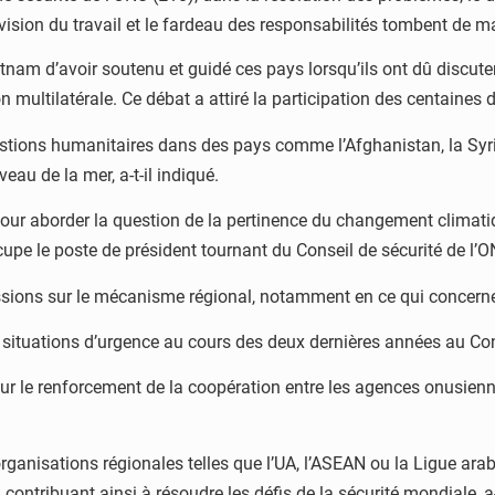
ision du travail et le fardeau des responsabilités tombent de man
etnam d’avoir soutenu et guidé ces pays lorsqu’ils ont dû discute
on multilatérale. Ce débat a attiré la participation des centaines 
tions humanitaires dans des pays comme l’Afghanistan, la Syrie
eau de la mer, a-t-il indiqué.
our aborder la question de la pertinence du changement climatiqu
cupe le poste de président tournant du Conseil de sécurité de l’O
ssions sur le mécanisme régional, notamment en ce qui concerne
situations d’urgence au cours des deux dernières années au Cons
 sur le renforcement de la coopération entre les agences onusien
 organisations régionales telles que l’UA, l’ASEAN ou la Ligue ar
ntribuant ainsi à résoudre les défis de la sécurité mondiale, a-t