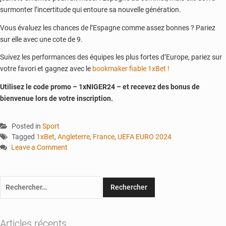
surmonter l’incertitude qui entoure sa nouvelle génération.
Vous évaluez les chances de l’Espagne comme assez bonnes ? Pariez
sur elle avec une cote de 9.
Suivez les performances des équipes les plus fortes d’Europe, pariez sur
votre favori et gagnez avec le
bookmaker fiable 1xBet !
Utilisez le code promo – 1xNIGER24 – et recevez des bonus de
bienvenue lors de votre inscription.
Posted in
Sport
Tagged
1xBet
,
Angleterre
,
France
,
UEFA EURO 2024
Leave a Comment
on
Angleterre,
France
Rechercher :
et
autres
:
1xBet
Articles récents