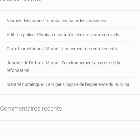
nomme
les
5
Niamey : Mohamed Toumba enchaîne les audiences
favoris
de
Arlit : La police d’Akokan démantèle deux réseaux criminels
l’UEFA
EURO
Carte biométrique à Maradi : Lancement des enrôlements
2024
Journée de l’Arbre à Maradi : l’environnement au cœur de la
refondation
Identité numérique : Le Niger s’inspire de l’expérience du Burkina
Commentaires récents