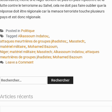
lutte contre le terrorisme au Sahel, cela ne doit pas faire oublier que la
réponse doit être régionale car la menace terroriste touche plusieurs
pays et est donc régionale.
Posted in
Politique
Tagged
Alkassoum Indatou;
,
attaques meurtrières de groupes jihadistes;;
,
Masstech;
,
matériel militaire;
,
Mohamed Bazoum
,
Niger; matériel militaire; Masstech; Alkassoum Indatou; attaques
meurtrières de groupes jihadistes; Mohamed Bazoum
Leave a Comment
on
Niger
:
Rechercher :
Du
matériel
militaire
Articles récents
pour
aider
le