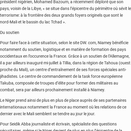
président nigérien, Mohamed Bazoum, a récemment déploré que son
pays, voisin de la Libye, « se situe dans l’épicentre du périmètre où sévit le
terrorisme: à la frontière des deux grands foyers originels que sont le
nord-Mali et le bassin du lac Tchad ».
Du soutien
Pour faire face à cette situation, selon le site DW. com, Niamey bénéficie
notamment du soutien, logistique et en matière de formation des pays
occidentaux en l’occurence la France. Grâce à un soutien de l’Allemagne,
il a par ailleurs inauguré mi-juillet à Tillia, dans la région de Tahoua (ouest
proche du Mali), un centre d’entraînement de ses forces spéciales anti-
jihadistes. Le centre de commandement de la task force européenne
Takuba, composée de troupes d’élite pour former des militaires au
combat, sera par ailleurs prochainement installé à Niamey.
Le Niger prend ainsi de plus en plus de place auprès de ses partenaires
internationaux notamment la France au moment où les relations de ce
dernier avec le Mali semblent se tendre au jour le jour.
Pour Seidik Abba journaliste et écrivain, spécialiste des questions
sécuritaires, même si le Niger devient de plus en plus l’épicentre de la