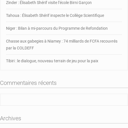
Zinder : Élisabeth Shérif visite l’école Birni Garçon
Niger
à
mieux
Tahoua : Élisabeth Shérif inspecte le Collège Scientifique
lutter
contre
Niger : Bilan à mi-parcours du Programme de Refondation
le
terrorisme
Chasse aux gabegies à Niamey : 74 milliards de FCFA recouvrés
au
par la COLDEFF
Sahel
Tibiri : le dialogue, nouveau terrain de jeu pour la paix
Commentaires récents
Archives