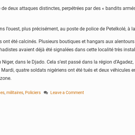
ible de deux attaques distinctes, perpétrées par des « bandits ar
s l’ouest, plus précisément, au poste de police de Petelkolé, à la
es ont été calcinés. Plusieurs boutiques et hangars aux alentours o
adistes avaient déjà été signalées dans cette localité très insta
Niger, dans le Djado. Cela s’est passé dans la région d’Agadez, u
u. Mardi, quatre soldats nigériens ont été tués et deux véhicules 
 zone.
tes
,
militaires
,
Policiers
Leave a Comment
on
Niger
:
attaques
meurtrières
contre