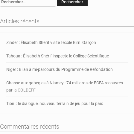
Rechercher :
reçoit
un
don
Articles récents
de
matériels
de
Zinder : Élisabeth Shérif visite l’école Birni Garçon
guerre
Tahoua : Élisabeth Shérif inspecte le Collège Scientifique
Niger : Bilan à mi-parcours du Programme de Refondation
Chasse aux gabegies à Niamey : 74 milliards de FCFA recouvrés
par la COLDEFF
Tibiri : le dialogue, nouveau terrain de jeu pour la paix
Commentaires récents