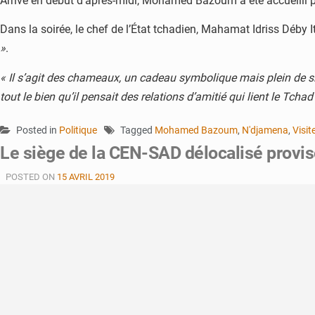
Arrivé en début d’après-midi, Mohamed Bazoum a été accueilli 
Dans la soirée, le chef de l’État tchadien, Mahamat Idriss Déby 
»
.
« Il s’agit des chameaux, un cadeau symbolique mais plein de s
tout le bien qu’il pensait des relations d’amitié qui lient le Tchad 
Posted in
Politique
Tagged
Mohamed Bazoum
,
N'djamena
,
Visit
Le siège de la CEN-SAD délocalisé provi
POSTED ON
15 AVRIL 2019