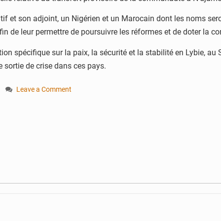
utif et son adjoint, un Nigérien et un Marocain dont les noms s
 afin de leur permettre de poursuivre les réformes et de doter la
n spécifique sur la paix, la sécurité et la stabilité en Lybie, 
sortie de crise dans ces pays.
a
Leave a Comment
on
Le
siège
de
la
CEN-
SAD
délocalisé
provisoirement
à
N’Djamena