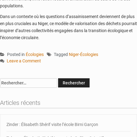
populations.
Dans un contexte où les questions d’assainissement deviennent de plus
en plus cruciales au Niger, ce modèle de valorisation des déchets pourrait
inspirer d’autres collectivités engagées dans la transition écologique et
l’économie circulaire.
Posted in
Écologies
Tagged
Niger-Écologies
Leave a Comment
on
Agadez
:
Rechercher :
le
centre
de
Articles récents
Dagamanette
valorise
les
Zinder : Élisabeth Shérif visite l’école Birni Garçon
déchets
plastiques