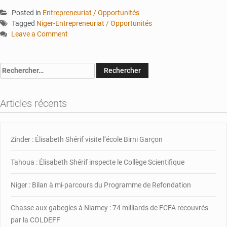
Posted in
Entrepreneuriat / Opportunités
Tagged
Niger-Entrepreneuriat / Opportunités
Leave a Comment
on
Niger
:
Rechercher :
le
10ᵉ
FONAF
Articles récents
s’ouvre
à
Agadez
Zinder : Élisabeth Shérif visite l’école Birni Garçon
pour
l’autonomisation
Tahoua : Élisabeth Shérif inspecte le Collège Scientifique
Niger : Bilan à mi-parcours du Programme de Refondation
Chasse aux gabegies à Niamey : 74 milliards de FCFA recouvrés
par la COLDEFF