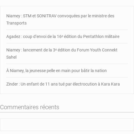
croissance
de
Niamey : STM et SONITRAV convoquées par le ministre des
production
journalière
Transports
du
pétrole
Agadez : coup d’envoi de la 16ᵉ édition du Pentathlon militaire
Niamey : lancement de la 3ᵉ édition du Forum Youth Connekt
Sahel
À Niamey, la jeunesse pelle en main pour bâtir la nation
Zinder : Un enfant de 11 ans tué par électrocution à Kara Kara
Commentaires récents