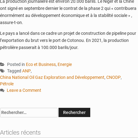
La production journalière est environ 20.000 barils. Le Niger et la Chine
ont signé en septembre dernier le contrat de la phase 2 qui « contribuera
énormément au développement économique et à la stabilité sociale » ,
assure-t-on.
Le pays a lancé dans ce cadre un projet de construction de pipeline pour
l’exportation du brut vers le port de Cotonou. En 2021, la production
pétrolière passerait à 100.000 barils/jour.
Posted in
Eco et Business
,
Energie
Tagged
ANP
,
China National Oil Gaz Exploration and Développement
,
CNODP
,
Pétrole
Leave a Comment
on
Le
président
Rechercher :
du
CNODP
assure
Articles récents
la