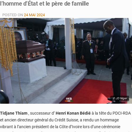
l’homme d’État et le père de famille
2024
:
POSTED ON
24 MAI 2024
Défi
bétail
pour
la
Côte
d’Ivoire
© JD Niger
Tidjane Thiam
, successeur d’
Henri Konan Bédié
à la tête du PDCI-RDA
et ancien directeur général du Crédit Suisse, a rendu un hommage
vibrant à l’ancien président de la Côte d’Ivoire lors d’une cérémonie