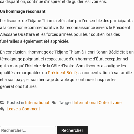
sa disparition, continue d’inspirer et de guider les Ivoiriens.
Un hommage résonnant
Le discours de Tidjane Thiam a été salué par l’ensemble des participants
à la cérémonie commémorative. Sa reconnaissance envers le Président
Alassane Ouattara et les forces armées pour leur soutien lors des
funérailles a également été appréciée.
En conclusion, l’hommage de Tidjane Thiam à Henri Konan Bédié était un
témoignage poignant et respectueux d’un homme d’État exceptionnel
qui a marqué l’histoire de la Côte d’Ivoire. Son discours a souligné les
qualités remarquables du
Président Bédié
, sa concentration à sa famille
et à son pays, et son héritage durable qui continue d’inspirer les
générations futures.
Posted in
International
Tagged
International-Côte d'Ivoire
Leave a Comment
on
Hommage
au
Rechercher :
sphinx