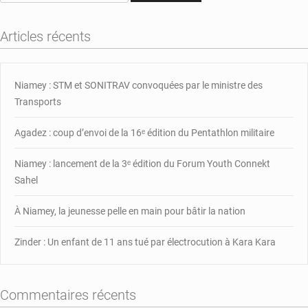
d’Or
:
Articles récents
Tidjane
Thiam
salue
Niamey : STM et SONITRAV convoquées par le ministre des
l’homme
d’État
Transports
et
le
Agadez : coup d’envoi de la 16ᵉ édition du Pentathlon militaire
père
de
Niamey : lancement de la 3ᵉ édition du Forum Youth Connekt
famille
Sahel
À Niamey, la jeunesse pelle en main pour bâtir la nation
Zinder : Un enfant de 11 ans tué par électrocution à Kara Kara
Commentaires récents