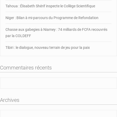
lutter
Tahoua : Élisabeth Shérif inspecte le Collège Scientifique
contre
la
Niger : Bilan à mi-parcours du Programme de Refondation
Covid-
19
Chasse aux gabegies à Niamey : 74 milliards de FCFA recouvrés
par la COLDEFF
Tibiri : le dialogue, nouveau terrain de jeu pour la paix
Commentaires récents
Archives