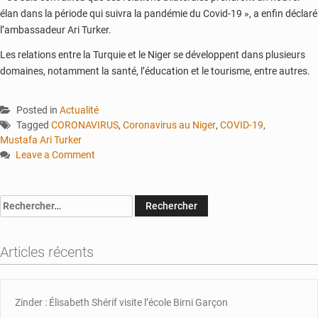
élan dans la période qui suivra la pandémie du Covid-19 », a enfin déclaré
l’ambassadeur Ari Turker.
Les relations entre la Turquie et le Niger se développent dans plusieurs
domaines, notamment la santé, l’éducation et le tourisme, entre autres.
Posted in
Actualité
Tagged
CORONAVIRUS
,
Coronavirus au Niger
,
COVID-19
,
Mustafa Ari Turker
Leave a Comment
on
La
Turquie
Rechercher :
fait
don
au
Articles récents
Niger
de
matériels
Zinder : Élisabeth Shérif visite l’école Birni Garçon
médicaux
pour