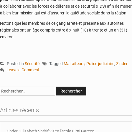
à collaborer avec les forces de défense et de sécurité (FDS) afin de mener
à bien leur mission qui est d’assurer la quiétude sociale dans la région.
Notons que les membres de ce gang arrêté et présenté aux autorités
régionales ont un âge compris entre dix-huit (18) à trente et un an (31)
environ.
Posted in
Sécurité
Tagged
Malfaiteurs
,
Police judiciaire
,
Zinder
Leave a Comment
on
Zinder
:
Rechercher :
la
police
judiciaire
Articles récents
démantèle
un
réseau
Zinder : Élisabeth Shérif visite l’école Birni Garçon
de