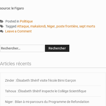
source: le Figaro
Posted in
Politique
Tagged
Attaque
,
makalondi
,
Niger
,
poste frontière
,
sept morts
Leave a Comment
on
Niger
:
Rechercher :
plusieurs
morts
lors
Articles récents
d’une
attaque
contre
Zinder : Élisabeth Shérif visite l’école Birni Garçon
un
poste
frontière
Tahoua : Élisabeth Shérif inspecte le Collège Scientifique
avec
le
Niger : Bilan à mi-parcours du Programme de Refondation
Burkina