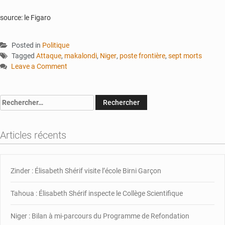
source: le Figaro
Posted in
Politique
Tagged
Attaque
,
makalondi
,
Niger
,
poste frontière
,
sept morts
Leave a Comment
on
Niger
:
Rechercher :
plusieurs
morts
lors
Articles récents
d’une
attaque
contre
Zinder : Élisabeth Shérif visite l’école Birni Garçon
un
poste
frontière
Tahoua : Élisabeth Shérif inspecte le Collège Scientifique
avec
le
Niger : Bilan à mi-parcours du Programme de Refondation
Burkina