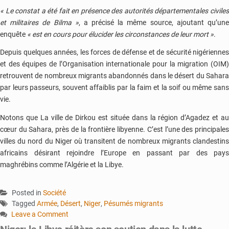
« Le constat a été fait en présence des autorités départementales civiles
et militaires de Bilma »
, a précisé la même source, ajoutant qu’un
enquête
« est en cours pour élucider les circonstances de leur mort »
.
Depuis quelques années, les forces de défense et de sécurité nigériennes
et des équipes de l’Organisation internationale pour la migration (OIM)
retrouvent de nombreux migrants abandonnés dans le désert du Sahara
par leurs passeurs, souvent affaiblis par la faim et la soif ou même sans
vie.
Notons que La ville de Dirkou est située dans la région d’Agadez et au
cœur du Sahara, près de la frontière libyenne. C’est l’une des principales
villes du nord du Niger où transitent de nombreux migrants clandestins
africains désirant rejoindre l’Europe en passant par des pays
maghrébins comme l’Algérie et la Libye.
Posted in
Société
Tagged
Armée
,
Désert
,
Niger
,
Pésumés migrants
Leave a Comment
on