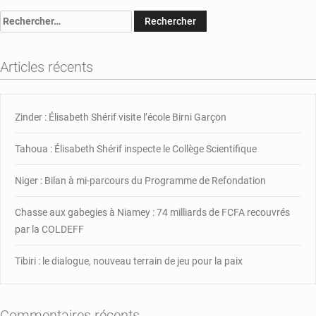
la
Rechercher :
Libye
réitère
son
Articles récents
soutien
dans
la
Zinder : Élisabeth Shérif visite l’école Birni Garçon
lutte
contre
le
Tahoua : Élisabeth Shérif inspecte le Collège Scientifique
terrorisme
Niger : Bilan à mi-parcours du Programme de Refondation
Chasse aux gabegies à Niamey : 74 milliards de FCFA recouvrés
par la COLDEFF
Tibiri : le dialogue, nouveau terrain de jeu pour la paix
Commentaires récents