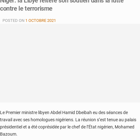
Niger: la Libye réitère son soutien dans la lutte
Niger
contre le terrorisme
:
les
POSTED ON
1 OCTOBRE 2021
corps
sans
vie
de
dix
présumés
migrants
retrouvés
au
désert
Le Premier ministre libyen Abdel Hamid Dbeibah eu des séances de
travail avec ses homologues nigériens. La réunion s’est tenue au palais
présidentiel et a été coprésidée par le chef de l’État nigérien, Mohamed
Bazoum.