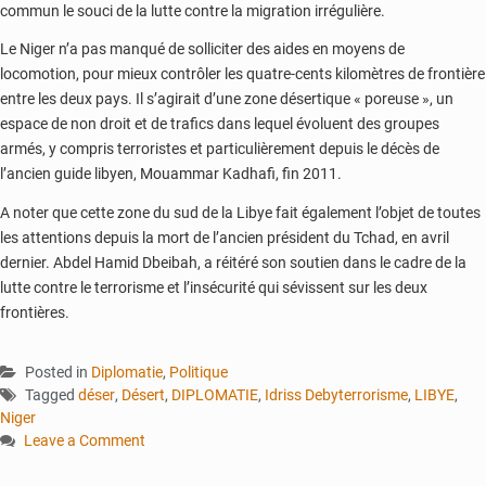
commun le souci de la lutte contre la migration irrégulière.
Le Niger n’a pas manqué de solliciter des aides en moyens de
locomotion, pour mieux contrôler les quatre-cents kilomètres de frontière
entre les deux pays. Il s’agirait d’une zone désertique « poreuse », un
espace de non droit et de trafics dans lequel évoluent des groupes
armés, y compris terroristes et particulièrement depuis le décès de
l’ancien guide libyen, Mouammar Kadhafi, fin 2011.
A noter que cette zone du sud de la Libye fait également l’objet de toutes
les attentions depuis la mort de l’ancien président du Tchad, en avril
dernier. Abdel Hamid Dbeibah, a réitéré son soutien dans le cadre de la
lutte contre le terrorisme et l’insécurité qui sévissent sur les deux
frontières.
Posted in
Diplomatie
,
Politique
Tagged
déser
,
Désert
,
DIPLOMATIE
,
Idriss Debyterrorisme
,
LIBYE
,
Niger
Leave a Comment
on
Niger: