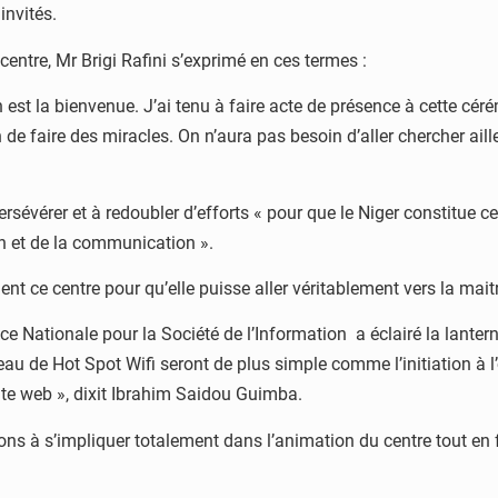
invités.
entre, Mr Brigi Rafini s’exprimé en ces termes :
 est la bienvenue. J’ai tenu à faire acte de présence à cette céré
 de faire des miracles. On n’aura pas besoin d’aller chercher aill
sévérer et à redoubler d’efforts « pour que le Niger constitue c
n et de la communication ».
t ce centre pour qu’elle puisse aller véritablement vers la maitri
ence Nationale pour la Société de l’Information a éclairé la lante
de Hot Spot Wifi seront de plus simple comme l’initiation à l’o
ite web », dixit Ibrahim Saidou Guimba.
ns à s’impliquer totalement dans l’animation du centre tout en f