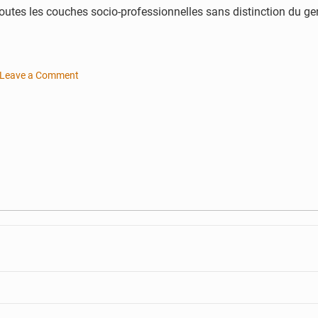
outes les couches socio-professionnelles sans distinction du gen
Leave a Comment
on
Le
premier
ministre
Brigi
Rafini
inaugure
le
centre
communautaire
numérique
de
Harobanda