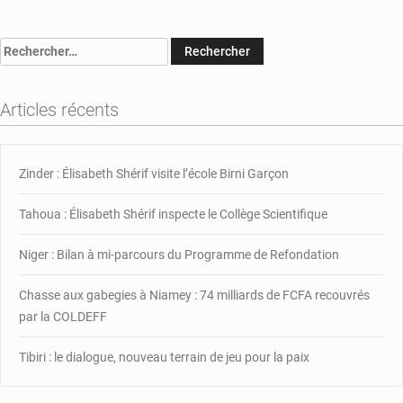
on
Niger
:
Rechercher :
Adoption
d’un
projet
Articles récents
de
loi
portant
Zinder : Élisabeth Shérif visite l’école Birni Garçon
prorogation
de
l’état
Tahoua : Élisabeth Shérif inspecte le Collège Scientifique
d’urgence
dans
Niger : Bilan à mi-parcours du Programme de Refondation
la
région
Chasse aux gabegies à Niamey : 74 milliards de FCFA recouvrés
de
par la COLDEFF
Diffa
et
Tibiri : le dialogue, nouveau terrain de jeu pour la paix
dans
certains
départements