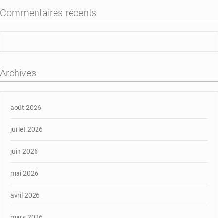
des
Commentaires récents
régions
de
Tahoua
et
de
Tillabéri
Archives
août 2026
juillet 2026
juin 2026
mai 2026
avril 2026
mars 2026