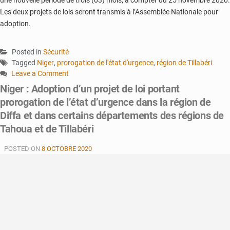
une nouvelle période de trois (03) mois, à compter du 25 novembre 2020.
Les deux projets de lois seront transmis à l’Assemblée Nationale pour
adoption.
Posted in
Sécurité
Tagged
Niger
,
prorogation de l'état d'urgence
,
région de Tillabéri
Leave a Comment
on
Niger : Adoption d’un projet de loi portant
Communiqué
prorogation de l’état d’urgence dans la région de
du
Diffa et dans certains départements des régions de
Conseil
Tahoua et de Tillabéri
des
ministres
:
POSTED ON
8 OCTOBRE 2020
prorogation
de
l’état
d’urgence
dans
3
départements