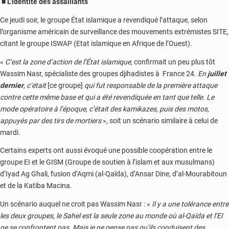
■ L’identité des assaillants
Ce jeudi soir, le groupe État islamique a revendiqué l’attaque, selon
l’organisme américain de surveillance des mouvements extrémistes SITE,
citant le groupe ISWAP (Etat islamique en Afrique de l’Ouest).
«
C’est la zone d’action de l’État islamique
, confirmait un peu plus tôt
Wassim Nasr, spécialiste des groupes djihadistes à France 24.
En
juillet
dernier
, c’était
[ce groupe]
qui fut responsable de la première attaque
contre cette même base et qui a été revendiquée en tant que telle. Le
mode opératoire à l’époque, c’était des kamikazes, puis des motos,
appuyés par des tirs de mortiers
», soit un scénario similaire à celui de
mardi.
Certains experts ont aussi évoqué une possible coopération entre le
groupe EI et le GISM (Groupe de soutien à l’islam et aux musulmans)
d’Iyad Ag Ghali, fusion d’Aqmi (al-Qaïda), d’Ansar Dine, d’al-Mourabitoun
et de la Katiba Macina.
Un scénario auquel ne croit pas Wassim Nasr : «
Il y a une tolérance entre
les deux groupes, le Sahel est la seule zone au monde où al-Qaïda et l’EI
ne se confrontent pas. Mais je ne pense pas qu’ils conduisent des