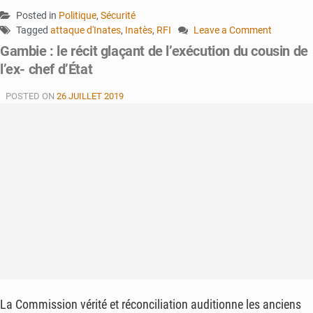
Posted in
Politique
,
Sécurité
Tagged
attaque d'Inates
,
Inatès
,
RFI
Leave a Comment
on
Gambie : le récit glaçant de l’exécution du cousin de
Niger:
l’ex- chef d’État
ce
que
POSTED ON
26 JUILLET 2019
l’on
sait
de
l’attaque
meurtrière
d’Inates
La Commission vérité et réconciliation auditionne les anciens