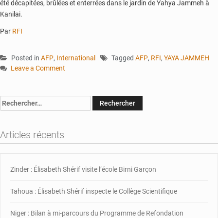
été décapitées, brûlées et enterrées dans le jardin de Yahya Jammeh à
Kanilai.
Par
RFI
Posted in
AFP
,
International
Tagged
AFP
,
RFI
,
YAYA JAMMEH
Leave a Comment
on
Gambie
:
Rechercher :
le
récit
glaçant
Articles récents
de
l’exécution
du
Zinder : Élisabeth Shérif visite l’école Birni Garçon
cousin
de
l’ex-
Tahoua : Élisabeth Shérif inspecte le Collège Scientifique
chef
d’État
Niger : Bilan à mi-parcours du Programme de Refondation