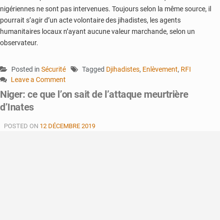
nigériennes ne sont pas intervenues. Toujours selon la même source, il
pourrait s’agir d’un acte volontaire des jihadistes, les agents
humanitaires locaux n’ayant aucune valeur marchande, selon un
observateur.
Posted in
Sécurité
Tagged
Djihadistes
,
Enlèvement
,
RFI
Leave a Comment
on
Niger: ce que l’on sait de l’attaque meurtrière
Les
d’Inates
9
humanitaires
POSTED ON
12 DÉCEMBRE 2019
nigériens
enlevés
ont
été
libérés