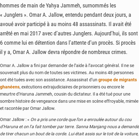
hommes de main de Yahya Jammeh, surnommés les
« Junglers ». Omar A. Jallow, entendu pendant deux jours, a
avoué avoir participé à au moins 48 assassinats. Il avait été
arrêté en mai 2017 avec d’autres Junglers. Aujourd’hui, ils sont
6 comme lui en détention dans l’attente d’un procès. Si procès
il y a, Omar A. Jallow devra répondre de nombreux crimes.
Omar A. Jallow a fini par demander de l’aide à l’avocat général. Il ne se
souvenait plus du nom de toutes ses victimes. Au moins 48 personnes
ont été tuées avec son assistance. Assassinat d’un
groupe de migrants
ghanéens
, exécutions extrajudiciaires de prisonniers ou encore le
meurtre d’Haruna Jammeh, cousin du dictateur. Il a été tué pour une
sombre histoire de vengeance dans une mise en scène effroyable, mimée
et racontée par Omar Jallow.
Omar Jallow : «
On a pris une corde que l’on a enroulée autour du cou
d’Haruna et on l’a fait tomber par terre. Sanna Manjang nous a demandé
de tirer chacun un bout de la corde. Lui était assis sur le toit de la voiture,