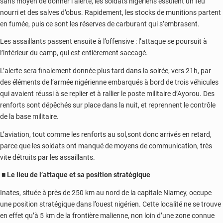
sans moyen de donner l’alerte, les soldats nigériens essuient un feu
nourri et des salves d’obus. Rapidement, les stocks de munitions partent
en fumée, puis ce sont les réserves de carburant qui s’embrasent.
Les assaillants passent ensuite à l’offensive : l’attaque se poursuit à
l’intérieur du camp, qui est entièrement saccagé.
L’alerte sera finalement donnée plus tard dans la soirée, vers 21h, par
des éléments de l’armée nigérienne embarqués à bord de trois véhicules
qui avaient réussi à se replier et à rallier le poste militaire d’Ayorou. Des
renforts sont dépêchés sur place dans la nuit, et reprennent le contrôle
de la base militaire.
L’aviation, tout comme les renforts au sol,sont donc arrivés en retard,
parce que les soldats ont manqué de moyens de communication, très
vite détruits par les assaillants.
■ Le lieu de l’attaque et sa position stratégique
Inates, située à près de 250 km au nord de la capitale Niamey, occupe
une position stratégique dans l’ouest nigérien. Cette localité ne se trouve
en effet qu’à 5 km de la frontière malienne, non loin d’une zone connue