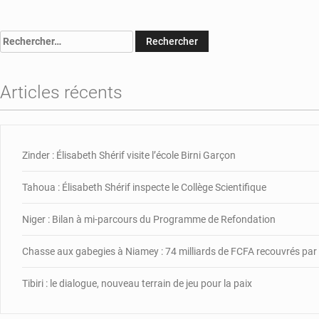
N
:
6
Rechercher :
m
d
u
Articles récents
a
d
la
r
p
Zinder : Élisabeth Shérif visite l’école Birni Garçon
d
N
Tahoua : Élisabeth Shérif inspecte le Collège Scientifique
Niger : Bilan à mi-parcours du Programme de Refondation
Chasse aux gabegies à Niamey : 74 milliards de FCFA recouvrés pa
Tibiri : le dialogue, nouveau terrain de jeu pour la paix