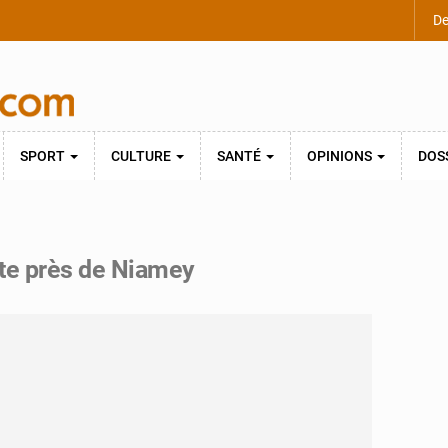
De
SPORT
CULTURE
SANTÉ
OPINIONS
DOS
ute près de Niamey