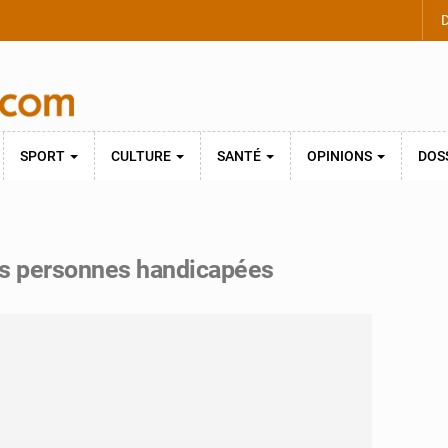
D
SPORT
CULTURE
SANTÉ
OPINIONS
DOS
 des personnes handicapées