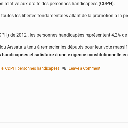
on relative aux droits des personnes handicapées (CDPH).
e toutes les libertés fondamentales allant de la promotion à la 
 (RGPH) de 2012 , les personnes handicapées représentent 4,2% 
ou Aïssata a tenu à remercier les députés pour leur vote massif e
 handicapées et satisfaire à une exigence constitutionnelle en
le
,
CDPH
,
personnes handicapées
Leave a Comment
on
Adoption
d’une
loi
relative
à
l’insertion
des
personnes
handicapées