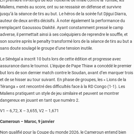
En première mi-temps de leur huitième de finale contre la Tunisie, les
Maliens, menés au score, ont su se ressaisir en défense et survivre
jusqu’à la séance de tirs au but. Le héros de la soirée fut Djigui Diarra,
auteur de deux arrêts décisifs. À noter également la performance du
remplaçant Gaoussou Diakité. Ayant constamment pressé le camp
adverse, il permettait ainsi à ses coéquipiers de reprendre le souffle, et
son sourire après le penalty transformé lors de la séance de tirs au but a
sans doute soulagé le groupe d’une tension inutile.
Le Sénégal a inscrit 10 buts lors de cette édition et progresse avec
assurance dans le tournoi. L’équipe de Pape Thiaw a concédé le premier
but lors de son dernier match contre le Soudan, avant d’en marquer trois
et de se hisser au tour suivant. En phase de groupes, les « Lions de la
Téranga » ont rencontré des difficultés face à la RD Congo (1-1). Les
Maliens pratiquent un style de jeu similaire et peuvent se montrer
dangereux en jouant en tant que numéro 2.
V1 – 6,72, X – 3,655, V2 – 1,671
Cameroun – Maroc, 9 janvier
Non qualifié pour la Coupe du monde 2026, le Cameroun entend bien