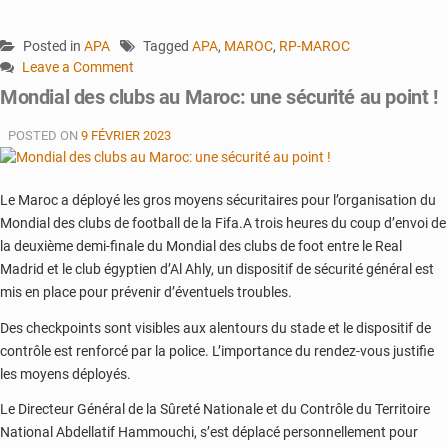
Posted in
APA
Tagged
APA
,
MAROC
,
RP-MAROC
Leave a Comment
on
Mondial des clubs au Maroc: une sécurité au point !
La
flambée
POSTED ON
9 FÉVRIER 2023
des
prix
des
Le Maroc a déployé les gros moyens sécuritaires pour l’organisation du
produiits
Mondial des clubs de football de la Fifa.A trois heures du coup d’envoi de
fait
la deuxième demi-finale du Mondial des clubs de foot entre le Real
la
Madrid et le club égyptien d’Al Ahly, un dispositif de sécurité général est
manchette
mis en place pour prévenir d’éventuels troubles.
des
quotidiens
Des checkpoints sont visibles aux alentours du stade et le dispositif de
marocains
contrôle est renforcé par la police. L’importance du rendez-vous justifie
les moyens déployés.
Le Directeur Général de la Sûreté Nationale et du Contrôle du Territoire
National Abdellatif Hammouchi, s’est déplacé personnellement pour