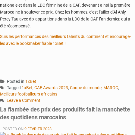
nationale et dans la LDC féminine de la CAF, devenant ainsi la première
Marocaine à soulever ce prix. Chez les hommes, c’est l’ailier d’Al Ahly
Percy Tau avec dix apparitions dans la LDC de la CAF l’an dernier, qui a
été récompensé.
Suis les performances des meilleurs talents du continent et encourage-
les avec le bookmaker fiable 1xBet !
Posted in
1xBet
Tagged
1xBet
,
CAF Awards 2023
,
Coupe du monde
,
MAROC
,
Meilleurs footballeurs africains
Leave a Comment
on
La flambée des prix des produiits fait la manchette
Une
des quotidiens marocains
fête
des
POSTED ON
9 FÉVRIER 2023
talents