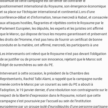
dissimulé de cette campagne est de tenter de contrarier le
!
positionnement international du Royaume, son émergence économique
et sa place sur l’échiquier international et continental.Lors d’une
conférence-débat et d’information, tenue mercredi à Rabat, et consacrée
aux attaques hostiles, flagrantes et répétées contre le Royaume par le
Parlement Européen, les députés, les experts et les juristes ont affirmé
que le Maroc, qui dispose de tous les moyens garantissant et préservant
les droits de l’Homme, n’est pas tenu de fournir un certificat de bonne
conduite en la matière, ont affirmé, mercredi, les participants à une
Les intervenants ont relevé que le Royaume n’est pas devant l’obligation
de se justifier ou de prouver son innocence, rejetant que le Maroc soit
l’objet de surenchères au sein du PE.
Intervenant à cette occasion, le président de la Chambre des
Représentants, Rachid Talbi Alami, a rappelé que la campagne ourdie
menée contre le Maroc par un courant au sein du PE a abouti à
l’adoption, le 19 janvier dernier, d’une résolution non contraignante sur le
respect de la liberté d’expression dans le Royaume, notant que cette
campagne s’est poursuivie par l’accueil au sein de l’institution
européenne par un groupe isolé d’eurodéputés d’une personne partisane