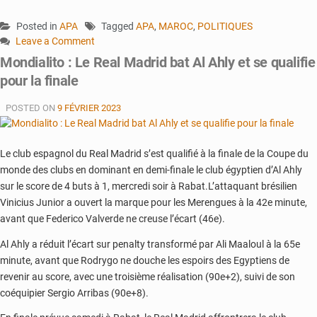
Posted in
APA
Tagged
APA
,
MAROC
,
POLITIQUES
Leave a Comment
on
Mondialito : Le Real Madrid bat Al Ahly et se qualifie
Le
pour la finale
parlement
marocain
POSTED ON
9 FÉVRIER 2023
dénonce
les
positions
Le club espagnol du Real Madrid s’est qualifié à la finale de la Coupe du
hostiles
monde des clubs en dominant en demi-finale le club égyptien d’Al Ahly
des
sur le score de 4 buts à 1, mercredi soir à Rabat.L’attaquant brésilien
eurodéputés
Vinicius Junior a ouvert la marque pour les Merengues à la 42e minute,
à
avant que Federico Valverde ne creuse l’écart (46e).
l’encontre
du
Al Ahly a réduit l’écart sur penalty transformé par Ali Maaloul à la 65e
Royaume
minute, avant que Rodrygo ne douche les espoirs des Egyptiens de
revenir au score, avec une troisième réalisation (90e+2), suivi de son
coéquipier Sergio Arribas (90e+8).