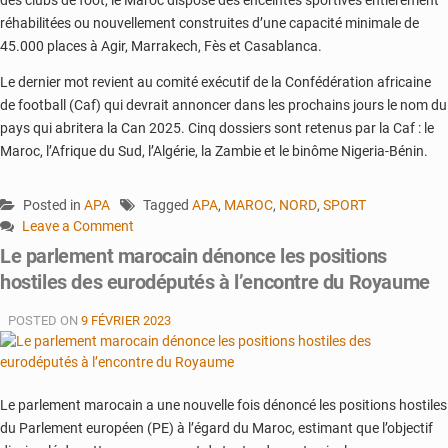
réhabilitées ou nouvellement construites d’une capacité minimale de
45.000 places à Agir, Marrakech, Fès et Casablanca.
Le dernier mot revient au comité exécutif de la Confédération africaine
de football (Caf) qui devrait annoncer dans les prochains jours le nom du
pays qui abritera la Can 2025. Cinq dossiers sont retenus par la Caf : le
Maroc, l’Afrique du Sud, l’Algérie, la Zambie et le binôme Nigeria-Bénin.
Posted in
APA
Tagged
APA
,
MAROC
,
NORD
,
SPORT
Leave a Comment
on
Le parlement marocain dénonce les positions
Mondial
hostiles des eurodéputés à l’encontre du Royaume
des
clubs
POSTED ON
9 FÉVRIER 2023
au
Maroc:
une
sécurité
Le parlement marocain a une nouvelle fois dénoncé les positions hostiles
au
du Parlement européen (PE) à l’égard du Maroc, estimant que l’objectif
point