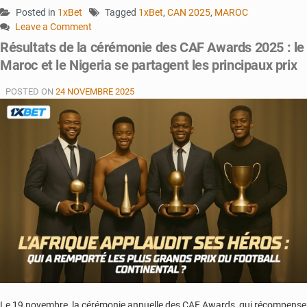
Posted in
1xBet
Tagged
1xBet
,
CAN 2025
,
MAROC
Leave a Comment
on
Résultats de la cérémonie des CAF Awards 2025 : le
CAN
Maroc et le Nigeria se partagent les principaux prix
2025
:
POSTED ON
24 NOVEMBRE 2025
pariez
sur
les
quarts
de
finale
du
tournoi
!
Le 19 novembre, la cérémonie annuelle des CAF Awards, qui récompense