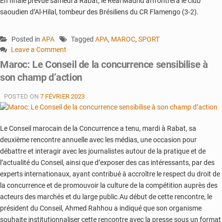
En finale prévue samedi à Rabat, le Real Madrid affrontrera le club
saoudien d’Al-Hilal, tombeur des Brésiliens du CR Flamengo (3-2).
Posted in
APA
Tagged
APA
,
MAROC
,
SPORT
Leave a Comment
on
Maroc: Le Conseil de la concurrence sensibilise à
Mondialito
son champ d’action
:
Le
POSTED ON
7 FÉVRIER 2023
Real
Madrid
bat
Le Conseil marocain de la Concurrence a tenu, mardi à Rabat, sa
Al
deuxième rencontre annuelle avec les médias, une occasion pour
Ahly
débattre et interagir avec les journalistes autour de la pratique et de
et
l’actualité du Conseil, ainsi que d’exposer des cas intéressants, par des
se
experts internationaux, ayant contribué à accroître le respect du droit de
qualifie
pour
la concurrence et de promouvoir la culture de la compétition auprès des
la
acteurs des marchés et du large public.Au début de cette rencontre, le
finale
président du Conseil, Ahmed Rahhou a indiqué que son organisme
souhaite institutionnaliser cette rencontre avec la presse sous un format