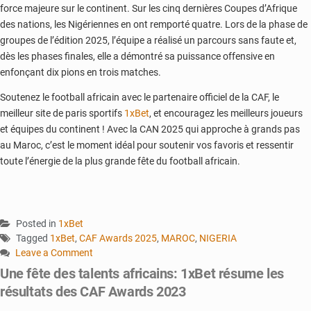
force majeure sur le continent. Sur les cinq dernières Coupes d’Afrique
des nations, les Nigériennes en ont remporté quatre. Lors de la phase de
groupes de l’édition 2025, l’équipe a réalisé un parcours sans faute et,
dès les phases finales, elle a démontré sa puissance offensive en
enfonçant dix pions en trois matches.
Soutenez le football africain avec le partenaire officiel de la CAF, le
meilleur site de paris sportifs
1xBet
, et encouragez les meilleurs joueurs
et équipes du continent ! Avec la CAN 2025 qui approche à grands pas
au Maroc, c’est le moment idéal pour soutenir vos favoris et ressentir
toute l’énergie de la plus grande fête du football africain.
Posted in
1xBet
Tagged
1xBet
,
CAF Awards 2025
,
MAROC
,
NIGERIA
Leave a Comment
on
Une fête des talents africains: 1xBet résume les
Résultats
résultats des CAF Awards 2023
de
la