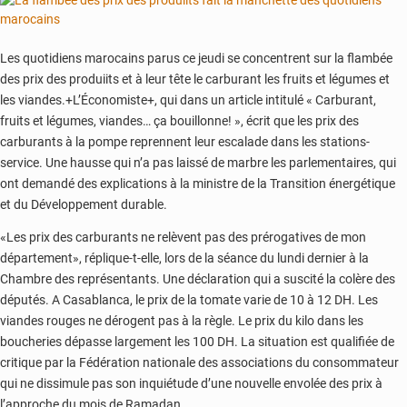
africains:
1xBet
résume
Les quotidiens marocains parus ce jeudi se concentrent sur la flambée
les
des prix des produiits et à leur tête le carburant les fruits et légumes et
résultats
les viandes.+L’Économiste+, qui dans un article intitulé « Carburant,
des
fruits et légumes, viandes… ça bouillonne! », écrit que les prix des
CAF
carburants à la pompe reprennent leur escalade dans les stations-
Awards
2023
service. Une hausse qui n’a pas laissé de marbre les parlementaires, qui
ont demandé des explications à la ministre de la Transition énergétique
et du Développement durable.
«Les prix des carburants ne relèvent pas des prérogatives de mon
département», réplique-t-elle, lors de la séance du lundi dernier à la
Chambre des représentants. Une déclaration qui a suscité la colère des
députés. A Casablanca, le prix de la tomate varie de 10 à 12 DH. Les
viandes rouges ne dérogent pas à la règle. Le prix du kilo dans les
boucheries dépasse largement les 100 DH. La situation est qualifiée de
critique par la Fédération nationale des associations du consommateur
qui ne dissimule pas son inquiétude d’une nouvelle envolée des prix à
l’approche du mois de Ramadan.