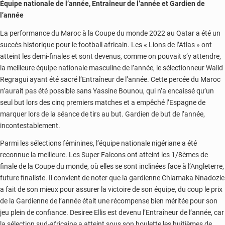
Équipe nationale de l’année, Entraîneur de l’année et Gardien de
l’année
La performance du Maroc à la Coupe du monde 2022 au Qatar a été un
succès historique pour le football africain. Les « Lions de l’Atlas » ont
atteint les demi-finales et sont devenus, comme on pouvait s’y attendre,
la meilleure équipe nationale masculine de l’année, le sélectionneur Walid
Regragui ayant été sacré l’Entraîneur de l’année. Cette percée du Maroc
n’aurait pas été possible sans Yassine Bounou, qui n’a encaissé qu’un
seul but lors des cinq premiers matches et a empêché l’Espagne de
marquer lors de la séance de tirs au but. Gardien de but de l’année,
incontestablement.
Parmi les sélections féminines, l’équipe nationale nigériane a été
reconnue la meilleure. Les Super Falcons ont atteint les 1/8èmes de
finale de la Coupe du monde, où elles se sont inclinées face à l’Angleterre,
future finaliste. Il convient de noter que la gardienne Chiamaka Nnadozie
a fait de son mieux pour assurer la victoire de son équipe, du coup le prix
de la Gardienne de l’année était une récompense bien méritée pour son
jeu plein de confiance. Desiree Ellis est devenu l’Entraîneur de l’année, car
la sélection sud-africaine a atteint sous son houlette les huitièmes de