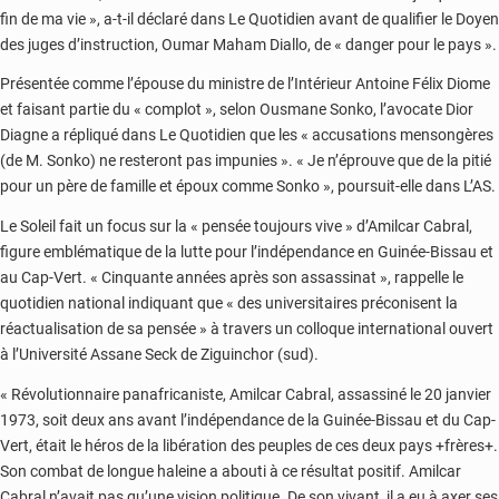
fin de ma vie », a-t-il déclaré dans Le Quotidien avant de qualifier le Doyen
des juges d’instruction, Oumar Maham Diallo, de « danger pour le pays ».
Présentée comme l’épouse du ministre de l’Intérieur Antoine Félix Diome
et faisant partie du « complot », selon Ousmane Sonko, l’avocate Dior
Diagne a répliqué dans Le Quotidien que les « accusations mensongères
(de M. Sonko) ne resteront pas impunies ». « Je n’éprouve que de la pitié
pour un père de famille et époux comme Sonko », poursuit-elle dans L’AS.
Le Soleil fait un focus sur la « pensée toujours vive » d’Amilcar Cabral,
figure emblématique de la lutte pour l’indépendance en Guinée-Bissau et
au Cap-Vert. « Cinquante années après son assassinat », rappelle le
quotidien national indiquant que « des universitaires préconisent la
réactualisation de sa pensée » à travers un colloque international ouvert
à l’Université Assane Seck de Ziguinchor (sud).
« Révolutionnaire panafricaniste, Amilcar Cabral, assassiné le 20 janvier
1973, soit deux ans avant l’indépendance de la Guinée-Bissau et du Cap-
Vert, était le héros de la libération des peuples de ces deux pays +frères+.
Son combat de longue haleine a abouti à ce résultat positif. Amilcar
Cabral n’avait pas qu’une vision politique. De son vivant, il a eu à axer ses