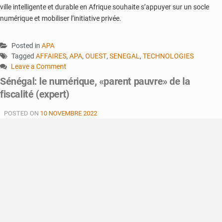
ville intelligente et durable en Afrique souhaite s’appuyer sur un socle
numérique et mobiliser l’initiative privée.
Posted in
APA
Tagged
AFFAIRES
,
APA
,
OUEST
,
SENEGAL
,
TECHNOLOGIES
Leave a Comment
on
Sénégal: le numérique, «parent pauvre» de la
Sénégal:
fiscalité (expert)
les
pôles
POSTED ON
10 NOVEMBRE 2022
urbains
pour
impulser
la
transformation
digitale