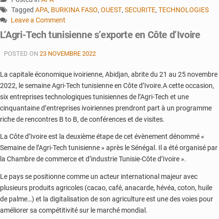
Tagged
APA
,
BURKINA FASO
,
OUEST
,
SECURITE
,
TECHNOLOGIES
Leave a Comment
on
L’Agri-Tech tunisienne s’exporte en Côte d’Ivoire
Burkina
:
POSTED ON
23 NOVEMBRE 2022
les
télécommunications
La capitale économique ivoirienne, Abidjan, abrite du 21 au 25 novembre
ciblées
2022, le semaine Agri-Tech tunisienne en Côte d’Ivoire.A cette occasion,
par
six entreprises technologiques tunisiennes de l’Agri-Tech et une
les
cinquantaine d’entreprises ivoiriennes prendront part à un programme
jihadistes
riche de rencontres B to B, de conférences et de visites.
La Côte d’Ivoire est la deuxième étape de cet évènement dénommé «
Semaine de l’Agri-Tech tunisienne » après le Sénégal. Il a été organisé par
la Chambre de commerce et d’industrie Tunisie-Côte d’Ivoire ».
Le pays se positionne comme un acteur international majeur avec
plusieurs produits agricoles (cacao, café, anacarde, hévéa, coton, huile
de palme…) et la digitalisation de son agriculture est une des voies pour
améliorer sa compétitivité sur le marché mondial.