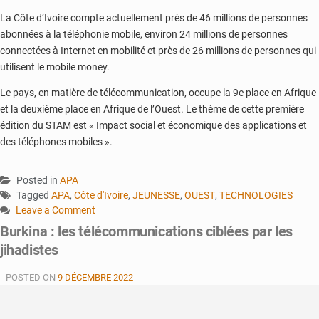
La Côte d’Ivoire compte actuellement près de 46 millions de personnes
abonnées à la téléphonie mobile, environ 24 millions de personnes
connectées à Internet en mobilité et près de 26 millions de personnes qui
utilisent le mobile money.
Le pays, en matière de télécommunication, occupe la 9e place en Afrique
et la deuxième place en Afrique de l’Ouest. Le thème de cette première
édition du STAM est « Impact social et économique des applications et
des téléphones mobiles ».
Posted in
APA
Tagged
APA
,
Côte d'Ivoire
,
JEUNESSE
,
OUEST
,
TECHNOLOGIES
Leave a Comment
on
Burkina : les télécommunications ciblées par les
Côte
jihadistes
d’Ivoire
:
POSTED ON
9 DÉCEMBRE 2022
un
projet
de