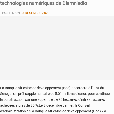
technologies numériques de Diamniadio
:
Ousmane
POSTED ON
23 DÉCEMBRE 2022
Sonko
charge
le
doyen
des
juges
et
«
appelle
à
la
résistance
»
La Banque africaine de développement (Bad) accordera à l’État du
Sénégal un prêt supplémentaire de 5,01 millions d’euros pour continuer
la construction, sur une superficie de 25 hectares, d’infrastructures
achevées à près de 80 %.Le 8 décembre dernier, le Conseil
d’administration de la Banque africaine de développement (Bad) « a