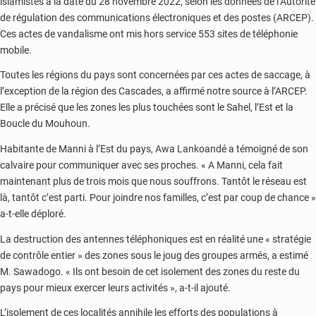
islamistes à la date du 28 novembre 2022, selon les données de l’Autorité
de régulation des communications électroniques et des postes (ARCEP).
Ces actes de vandalisme ont mis hors service 553 sites de téléphonie
mobile.
Toutes les régions du pays sont concernées par ces actes de saccage, à
l’exception de la région des Cascades, a affirmé notre source à l’ARCEP.
Elle a précisé que les zones les plus touchées sont le Sahel, l’Est et la
Boucle du Mouhoun.
Habitante de Manni à l’Est du pays, Awa Lankoandé a témoigné de son
calvaire pour communiquer avec ses proches. « A Manni, cela fait
maintenant plus de trois mois que nous souffrons. Tantôt le réseau est
là, tantôt c’est parti. Pour joindre nos familles, c’est par coup de chance »
a-t-elle déploré.
La destruction des antennes téléphoniques est en réalité une « stratégie
de contrôle entier » des zones sous le joug des groupes armés, a estimé
M. Sawadogo. « Ils ont besoin de cet isolement des zones du reste du
pays pour mieux exercer leurs activités », a-t-il ajouté.
L’isolement de ces localités annihile les efforts des populations à