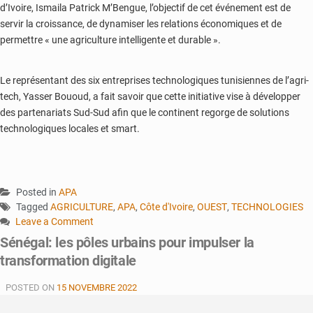
d’Ivoire, Ismaila Patrick M’Bengue, l’objectif de cet événement est de
servir la croissance, de dynamiser les relations économiques et de
permettre « une agriculture intelligente et durable ».
Le représentant des six entreprises technologiques tunisiennes de l’agri-
tech, Yasser Bououd, a fait savoir que cette initiative vise à développer
des partenariats Sud-Sud afin que le continent regorge de solutions
technologiques locales et smart.
Posted in
APA
Tagged
AGRICULTURE
,
APA
,
Côte d'Ivoire
,
OUEST
,
TECHNOLOGIES
Leave a Comment
on
Sénégal: les pôles urbains pour impulser la
L’Agri-
transformation digitale
Tech
tunisienne
POSTED ON
15 NOVEMBRE 2022
s’exporte
en