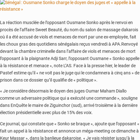
ses
offres
de
La réaction musclée de l’opposant Ousmane Sonko après le renvoi en
paiements
procès de l’affaire Sweet Beauté, du nom du salon de massage dakarois
digitaux
où il a été accusé de viols et menaces de mort par une ex-employée, fait
les choux gras des quotidiens sénégalais reçus vendredi à APA.Renvoyé
devant la chambre criminelle dans l’affaire de viols et menaces de mort
l’opposant à la plaignante Adji Sarr, l’opposant Ousmane « Sonko appelle
à la résistance et menace », note L’AS. Face à la presse hier, le leader de
Pastef estime qu’il « ne voit pas le juge qui le condamnera à cinq ans » de
prison dans ce dossier qu’il qualifie de « politique ».
« Je considère désormais le doyen des juges Oumar Maham Diallo
comme un adversaire politique qui a exécuté une commande », souligne
dans EnQuête le maire de Ziguinchor (sud), arrivé troisième à la dernière
élection présidentielle avec plus de 15% des voix.
Ce journal, qui constate que « Sonko se braque », ajoute que l’opposant «
fait un appel à la résistance et annonce un méga-meeting ce dimanche à
Keur Massar », dans la banlieue dakaroise. « Je vais résister jusqu’à la