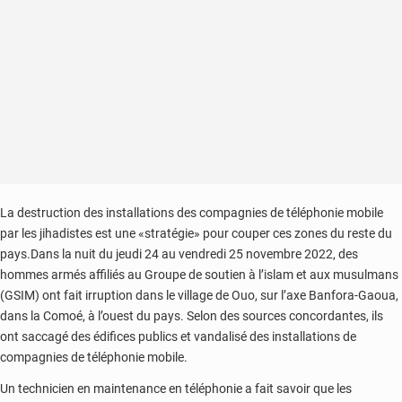
loi
sur
les
start-
ups
en
préparation
La destruction des installations des compagnies de téléphonie mobile
par les jihadistes est une «stratégie» pour couper ces zones du reste du
pays.Dans la nuit du jeudi 24 au vendredi 25 novembre 2022, des
hommes armés affiliés au Groupe de soutien à l’islam et aux musulmans
(GSIM) ont fait irruption dans le village de Ouo, sur l’axe Banfora-Gaoua,
dans la Comoé, à l’ouest du pays. Selon des sources concordantes, ils
ont saccagé des édifices publics et vandalisé des installations de
compagnies de téléphonie mobile.
Un technicien en maintenance en téléphonie a fait savoir que les