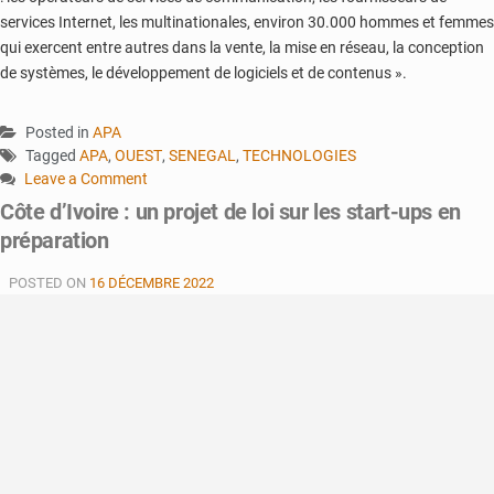
services Internet, les multinationales, environ 30.000 hommes et femmes
qui exercent entre autres dans la vente, la mise en réseau, la conception
de systèmes, le développement de logiciels et de contenus ».
Posted in
APA
Tagged
APA
,
OUEST
,
SENEGAL
,
TECHNOLOGIES
Leave a Comment
on
Côte d’Ivoire : un projet de loi sur les start-ups en
Sénégal
préparation
:
nouveau
POSTED ON
16 DÉCEMBRE 2022
financement
pour
le
Parc
de
technologies
numériques
de
Diamniadio