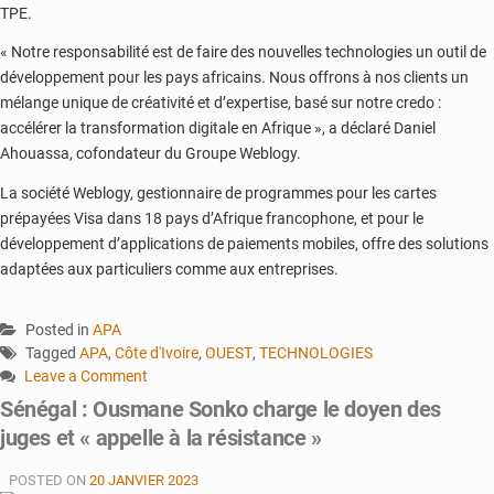
TPE.
« Notre responsabilité est de faire des nouvelles technologies un outil de
développement pour les pays africains. Nous offrons à nos clients un
mélange unique de créativité et d’expertise, basé sur notre credo :
accélérer la transformation digitale en Afrique », a déclaré Daniel
Ahouassa, cofondateur du Groupe Weblogy.
La société Weblogy, gestionnaire de programmes pour les cartes
prépayées Visa dans 18 pays d’Afrique francophone, et pour le
développement d’applications de paiements mobiles, offre des solutions
adaptées aux particuliers comme aux entreprises.
Posted in
APA
Tagged
APA
,
Côte d'Ivoire
,
OUEST
,
TECHNOLOGIES
Leave a Comment
on
Sénégal : Ousmane Sonko charge le doyen des
Une
juges et « appelle à la résistance »
Fintech
ivoirienne
POSTED ON
20 JANVIER 2023
étend