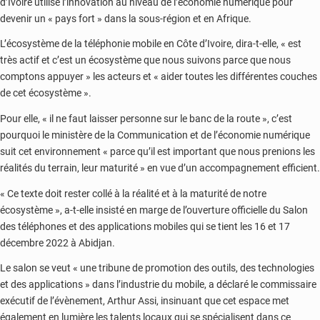
d’Ivoire utilise l’innovation au niveau de l’économie numérique pour
devenir un « pays fort » dans la sous-région et en Afrique.
L’écosystème de la téléphonie mobile en Côte d’Ivoire, dira-t-elle, « est
très actif et c’est un écosystème que nous suivons parce que nous
comptons appuyer » les acteurs et « aider toutes les différentes couches
de cet écosystème ».
Pour elle, « il ne faut laisser personne sur le banc de la route », c’est
pourquoi le ministère de la Communication et de l’économie numérique
suit cet environnement « parce qu’il est important que nous prenions les
réalités du terrain, leur maturité » en vue d’un accompagnement efficient.
« Ce texte doit rester collé à la réalité et à la maturité de notre
écosystème », a-t-elle insisté en marge de l’ouverture officielle du Salon
des téléphones et des applications mobiles qui se tient les 16 et 17
décembre 2022 à Abidjan.
Le salon se veut « une tribune de promotion des outils, des technologies
et des applications » dans l’industrie du mobile, a déclaré le commissaire
exécutif de l’évènement, Arthur Assi, insinuant que cet espace met
également en lumière les talents locaux qui se spécialisent dans ce