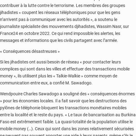
contribuer à la lutte contre le terrorisme. Les membres des groupes
jihadistes « coupent les réseaux téléphoniques pour que les gens
n’arrivent pas à communiquer avec les autorités », a soutenu le
journaliste spécialiste des mouvements djihadistes, Wassim Nasr, sur
France24 en octobre 2022. Ce qui rend impossible les alertes, les
messages et informations que les civils partagent avec l’armée.
« Conséquences désastreuses »
Si les jihadistes ont aussi besoin de réseau « pour contacter leurs
complices qui sont dans les villes et effectuer des transactions mobile
money », ils utilisent plus les « Talkie-Walkie » comme moyen de
communication entre eux, a confié M. Sawadogo.
Wendpouire Charles Sawadogo a souligné des « conséquences énormes
» pour les économies locales. Il a fait savoir que les destructions des
pylônes de téléphonie bloquent les transactions monétaires mobiles
entre la localité et le reste du pays. « Le taux de bancarisation au Burkina
Faso est extrêmement faible. La quasi-totalité de la population utilise le
mobile money (…). Ceux qui sont dans les zones relativement sécurisées
ne peuvent pas souvent apporter une aide à leurs parents, même s’ils le