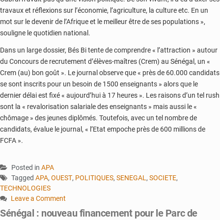
travaux et réflexions sur l’économie, l’agriculture, la culture etc. En un
mot sur le devenir de l’Afrique et le meilleur être de ses populations »,
souligne le quotidien national.
Dans un large dossier, Bés Bi tente de comprendre « l’attraction » autour
du Concours de recrutement d’élèves-maîtres (Crem) au Sénégal, un «
Crem (au) bon goût ». Le journal observe que « près de 60.000 candidats
se sont inscrits pour un besoin de 1500 enseignants » alors que le
dernier délai est fixé « aujourd’hui à 17 heures ». Les raisons d’un tel rush
sont la « revalorisation salariale des enseignants » mais aussi le «
chômage » des jeunes diplômés. Toutefois, avec un tel nombre de
candidats, évalue le journal, « l’Etat empoche près de 600 millions de
FCFA ».
Posted in
APA
Tagged
APA
,
OUEST
,
POLITIQUES
,
SENEGAL
,
SOCIETE
,
TECHNOLOGIES
Leave a Comment
on
Sénégal : nouveau financement pour le Parc de
Sénégal