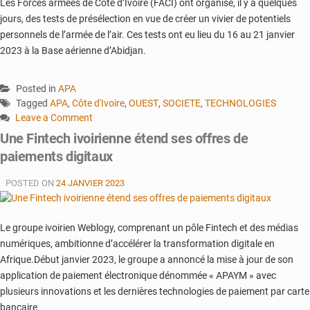
Les Forces armées de Côte d’Ivoire (FACI) ont organisé, il y a quelques
jours, des tests de présélection en vue de créer un vivier de potentiels
personnels de l’armée de l’air. Ces tests ont eu lieu du 16 au 21 janvier
2023 à la Base aérienne d’Abidjan.
Posted in
APA
Tagged
APA
,
Côte d'Ivoire
,
OUEST
,
SOCIETE
,
TECHNOLOGIES
Leave a Comment
on
Une Fintech ivoirienne étend ses offres de
L’armée
paiements digitaux
ivoirienne
lance
POSTED ON
24 JANVIER 2023
un
nouveau
test
Le groupe ivoirien Weblogy, comprenant un pôle Fintech et des médias
de
numériques, ambitionne d’accélérer la transformation digitale en
recrutement
Afrique.Début janvier 2023, le groupe a annoncé la mise à jour de son
application de paiement électronique dénommée « APAYM » avec
plusieurs innovations et les dernières technologies de paiement par carte
bancaire.