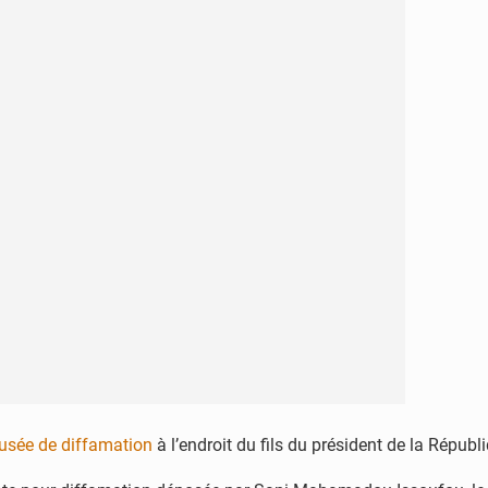
FCFA
d’amende
requis
contre
Samira
Sabou
usée de diffamation
à l’endroit du fils du président de la Républ