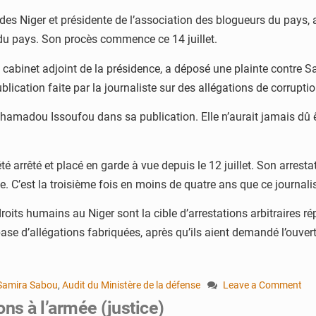
es Niger et présidente de l’association des blogueurs du pays, a
 du pays. Son procès commence ce 14 juillet.
 cabinet adjoint de la présidence, a déposé une plainte contre 
cation faite par la journaliste sur des allégations de corruptio
madou Issoufou dans sa publication. Elle n’aurait jamais dû ê
é arrêté et placé en garde à vue depuis le 12 juillet. Son arrest
. C’est la troisième fois en moins de quatre ans que ce journalist
droits humains au Niger sont la cible d’arrestations arbitraires 
se d’allégations fabriquées, après qu’ils aient demandé l’ouver
 Samira Sabou
,
Audit du Ministère de la défense
Leave a Comment
on
ons à l’armée (justice)
Le