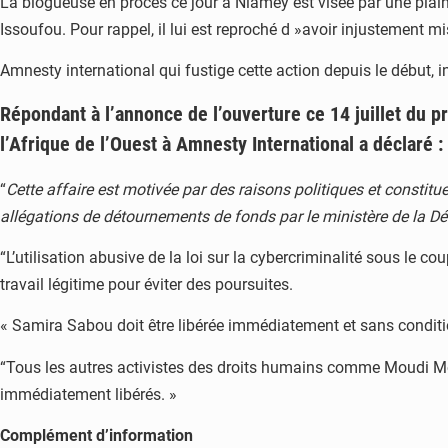
La blogueuse en procès ce jour à Niamey est visée par une pla
Issoufou. Pour rappel, il lui est reproché d »avoir injustement 
Amnesty international qui fustige cette action depuis le début, in
Répondant à l’annonce de l’ouverture ce 14 juillet du 
l’Afrique de l’Ouest à Amnesty International a déclaré :
“
Cette affaire est motivée par des raisons politiques et constit
allégations de détournements de fonds par le ministère de la Déf
“L’utilisation abusive de la loi sur la cybercriminalité sous le 
travail légitime pour éviter des poursuites.
« Samira Sabou doit être libérée immédiatement et sans conditio
“Tous les autres activistes des droits humains comme Moudi Mo
immédiatement libérés. »
Complément d’information