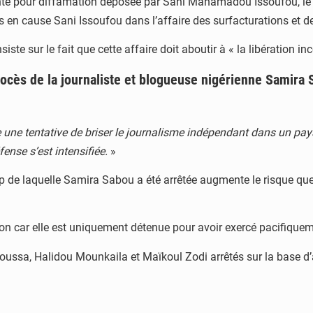
inte pour diffamation déposée par Sani Mahamadou Issoufou, le 
mis en cause Sani Issoufou dans l’affaire des surfacturations et 
siste sur le fait que cette affaire doit aboutir à « la libération 
procès de la journaliste et blogueuse nigérienne Samir
ue une tentative de briser le journalisme indépendant dans un pa
ense s’est intensifiée.
»
coup de laquelle Samira Sabou a été arrêtée augmente le risque que
n car elle est uniquement détenue pour avoir exercé pacifiquemen
ussa, Halidou Mounkaila et Maïkoul Zodi arrêtés sur la base d’