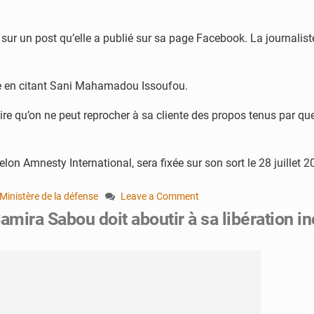
ur un post qu’elle a publié sur sa page Facebook. La journaliste
ire en citant Sani Mahamadou Issoufou.
ire qu’on ne peut reprocher à sa cliente des propos tenus par qu
n Amnesty International, sera fixée sur son sort le 28 juillet 20
Ministère de la défense
Leave a Comment
on
amira Sabou doit aboutir à sa libération i
1
mois
de
prison
et
1
million