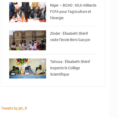
Niger – BOAD : 60,6 milliards
FCFA pour l’agriculture et
l’énergie
© Ministère de l’Education
Nationale Officiel
Zinder : Élisabeth Shérif
visite l’école Birni Garçon
© Ministère de l’Education
Nationale Officiel
Tahoua : Élisabeth Shérif
inspecte le Collège
Scientifique
Tweets by jdc_fr