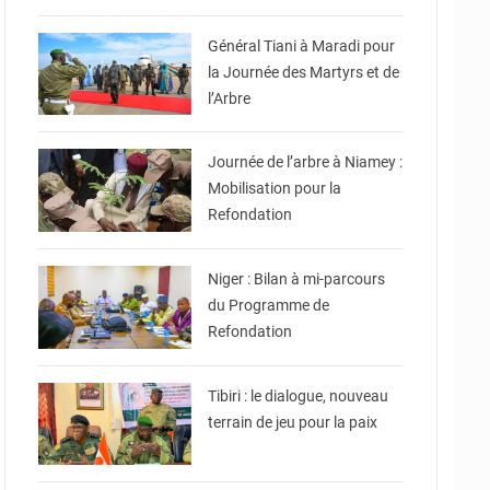
© CNSP
Général Tiani à Maradi pour
la Journée des Martyrs et de
l’Arbre
© Ville de Niamey
Journée de l’arbre à Niamey :
Mobilisation pour la
Refondation
© Ministère Nigérien de
l'Intérieur 1͏ ͏h͏ ·
Niger : Bilan à mi-parcours
du Programme de
Refondation
© Haute Autorité à la
Consolidation de la Paix
Tibiri : le dialogue, nouveau
terrain de jeu pour la paix
© DR