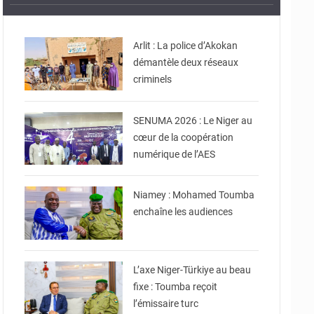
© Gouvernorat d'Agadez
Arlit : La police d’Akokan
démantèle deux réseaux
© Ministère de
criminels
Communication et des
Nouvelles Technologies
de l’Information
SENUMA 2026 : Le Niger au
cœur de la coopération
numérique de l’AES
© Ministère Nigérien de
l'Intérieur
Niamey : Mohamed Toumba
enchaîne les audiences
© Ministère Nigérien de
l'Intérieur
L’axe Niger-Türkiye au beau
fixe : Toumba reçoit
l’émissaire turc