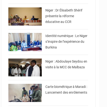
© Ministère de l’Education
Nationale Officiel
Niger : Dr Élisabeth Shérif
présente la réforme
éducative au CCR
© Ministère Nigérien de
l'Intérieur
Identité numérique : Le Niger
s’inspire de l’expérience du
Burkina
© Ministère du
Commerce et de
l'Industrie
Niger : Abdoulaye Seydou en
visite à la MCC de Malbaza
© Ministère Nigérien de
l'Intérieur
Carte biométrique à Maradi :
Lancement des enrôlements
© Ministère de
l'Equipement et des
Infrastructures