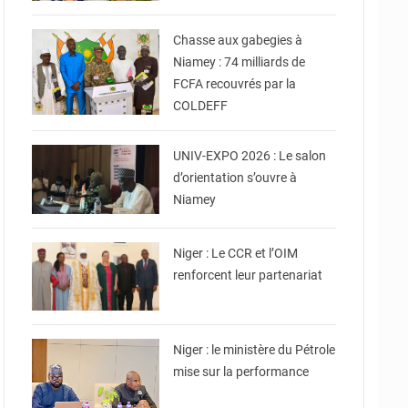
© CCPRN
Chasse aux gabegies à
Niamey : 74 milliards de
FCFA recouvrés par la
COLDEFF
© Ministère
Enseignement Supérieur/
Recherche
UNIV-EXPO 2026 : Le salon
d’orientation s’ouvre à
Niamey
© Conseil Consultatif de
la Refondation DU Niger
Niger : Le CCR et l’OIM
renforcent leur partenariat
© Ministère du Pétrole
Niger : le ministère du Pétrole
mise sur la performance