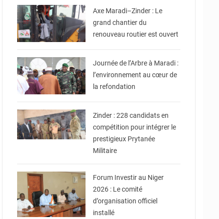
Axe Maradi–Zinder : Le
grand chantier du
renouveau routier est ouvert
© Ministère des Affaires
Étrangères - Coopération -
NE
Journée de l’Arbre à Maradi :
l’environnement au cœur de
la refondation
© Gouvernorat de Zinder
Zinder : 228 candidats en
compétition pour intégrer le
prestigieux Prytanée
Militaire
© Ministère du
Commerce et de
l'Industrie
Forum Investir au Niger
2026 : Le comité
d’organisation officiel
installé