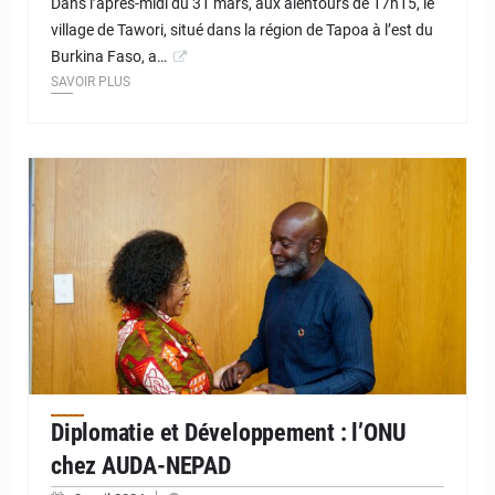
Dans l’après-midi du 31 mars, aux alentours de 17h15, le
village de Tawori, situé dans la région de Tapoa à l’est du
Burkina Faso, a…
SAVOIR PLUS
© JD Niger
Une collaboration prometteuse : l'ONU et l'AUDA-NEPAD
envisagent des partenariats stratégiques pour l'avenir de
l'Afrique.
Diplomatie et Développement : l’ONU
chez AUDA-NEPAD