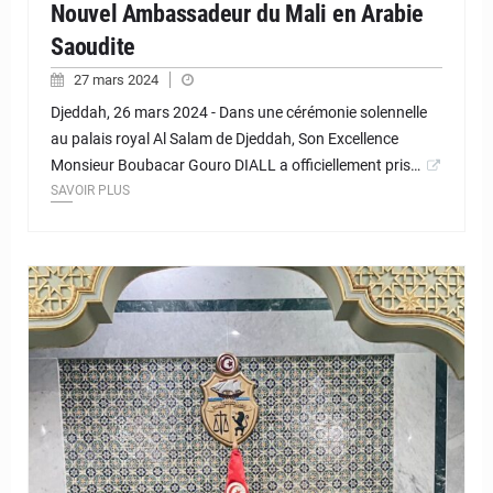
Nouvel Ambassadeur du Mali en Arabie
Saoudite
27 mars 2024
Djeddah, 26 mars 2024 - Dans une cérémonie solennelle
au palais royal Al Salam de Djeddah, Son Excellence
Monsieur Boubacar Gouro DIALL a officiellement pris…
SAVOIR PLUS
© JD Niger
Nardos Bekele-Thomas, Directeur général de l’Agence de
développement de l’Union africaine – Nouveau partenariat pour
le développement de l’Afrique (AUDA-NEPAD) et S.E. M. Nabil
Ammar, Ministre des Affaires étrangères de Tunisie.