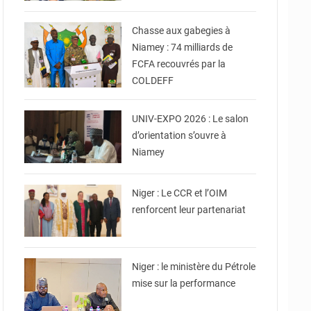
© CCPRN
Chasse aux gabegies à
Niamey : 74 milliards de
FCFA recouvrés par la
COLDEFF
© Ministère
Enseignement Supérieur/
Recherche
UNIV-EXPO 2026 : Le salon
d’orientation s’ouvre à
Niamey
© Conseil Consultatif de
la Refondation DU Niger
Niger : Le CCR et l’OIM
renforcent leur partenariat
© Ministère du Pétrole
Niger : le ministère du Pétrole
mise sur la performance