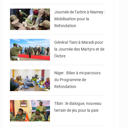
© Ville de Niamey
Journée de l’arbre à Niamey :
Mobilisation pour la
Refondation
© CNSP
Général Tiani à Maradi pour
la Journée des Martyrs et de
l’Arbre
© Ministère Nigérien de
l'Intérieur 1͏ ͏h͏ ·
Niger : Bilan à mi-parcours
du Programme de
Refondation
© Haute Autorité à la
Consolidation de la Paix
Tibiri : le dialogue, nouveau
terrain de jeu pour la paix
© DR