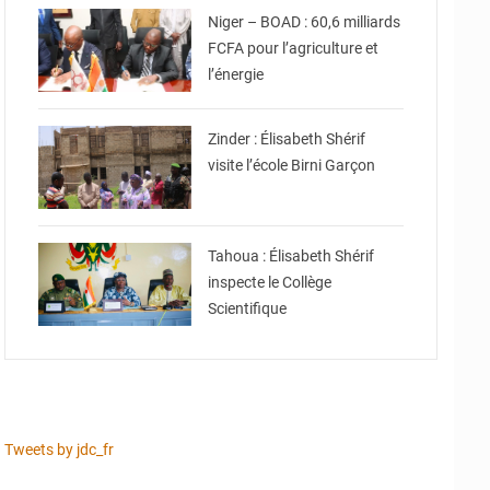
Niger – BOAD : 60,6 milliards
FCFA pour l’agriculture et
l’énergie
© Ministère de l’Education
Nationale Officiel
Zinder : Élisabeth Shérif
visite l’école Birni Garçon
© Ministère de l’Education
Nationale Officiel
Tahoua : Élisabeth Shérif
inspecte le Collège
Scientifique
Tweets by jdc_fr