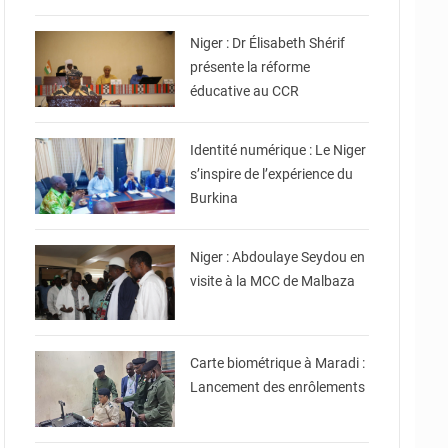
© Ministère de l’Education
Nationale Officiel
Niger : Dr Élisabeth Shérif
présente la réforme
éducative au CCR
© Ministère Nigérien de
l'Intérieur
Identité numérique : Le Niger
s’inspire de l’expérience du
Burkina
© Ministère du
Commerce et de
l'Industrie
Niger : Abdoulaye Seydou en
visite à la MCC de Malbaza
© Ministère Nigérien de
l'Intérieur
Carte biométrique à Maradi :
Lancement des enrôlements
© Ministère de
l'Equipement et des
Infrastructures