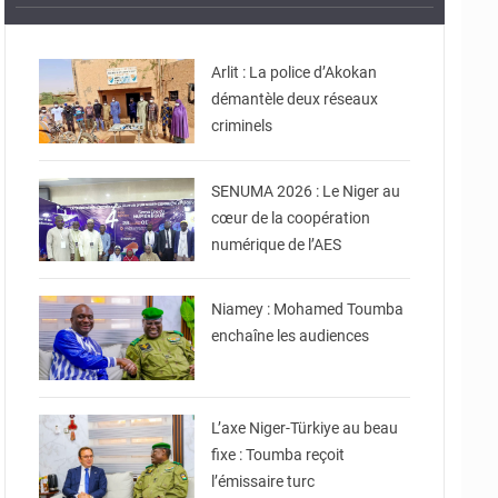
© Gouvernorat d'Agadez
Arlit : La police d’Akokan
démantèle deux réseaux
© Ministère de
criminels
Communication et des
Nouvelles Technologies
de l’Information
SENUMA 2026 : Le Niger au
cœur de la coopération
numérique de l’AES
© Ministère Nigérien de
l'Intérieur
Niamey : Mohamed Toumba
enchaîne les audiences
© Ministère Nigérien de
l'Intérieur
L’axe Niger-Türkiye au beau
fixe : Toumba reçoit
l’émissaire turc