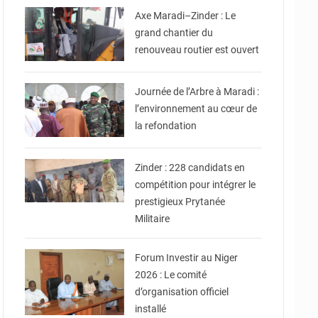
Axe Maradi–Zinder : Le
grand chantier du
renouveau routier est ouvert
© Ministère des Affaires
Étrangères - Coopération -
NE
Journée de l’Arbre à Maradi :
l’environnement au cœur de
la refondation
© Gouvernorat de Zinder
Zinder : 228 candidats en
compétition pour intégrer le
prestigieux Prytanée
Militaire
© Ministère du
Commerce et de
l'Industrie
Forum Investir au Niger
2026 : Le comité
d’organisation officiel
installé