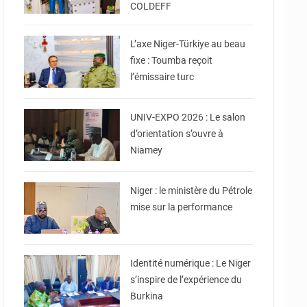
COLDEFF
© Ministère Nigérien de
l'Intérieur
L’axe Niger-Türkiye au beau
fixe : Toumba reçoit
l’émissaire turc
© Ministère
Enseignement Supérieur/
Recherche
UNIV-EXPO 2026 : Le salon
d’orientation s’ouvre à
Niamey
© Ministère du Pétrole
Niger : le ministère du Pétrole
mise sur la performance
© Ministère Nigérien de
l'Intérieur
Identité numérique : Le Niger
s’inspire de l’expérience du
Burkina
© Ministère du