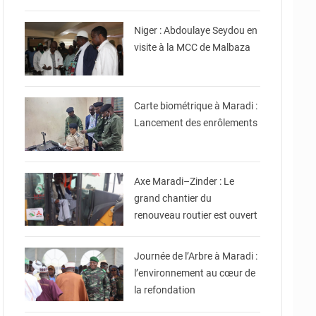
Commerce et de
l'Industrie
Niger : Abdoulaye Seydou en
visite à la MCC de Malbaza
© Ministère Nigérien de
l'Intérieur
Carte biométrique à Maradi :
Lancement des enrôlements
© Ministère de
l'Equipement et des
Infrastructures
Axe Maradi–Zinder : Le
grand chantier du
renouveau routier est ouvert
© Ministère des Affaires
Étrangères - Coopération -
NE
Journée de l’Arbre à Maradi :
l’environnement au cœur de
la refondation
© Ministère du
Commerce et de
l'Industrie