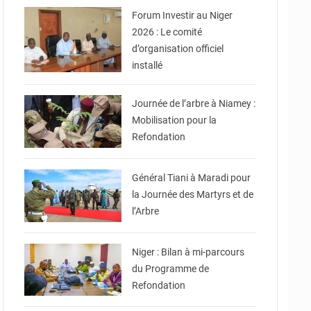
Forum Investir au Niger
2026 : Le comité
d’organisation officiel
installé
© Ville de Niamey
Journée de l’arbre à Niamey :
Mobilisation pour la
Refondation
© CNSP
Général Tiani à Maradi pour
la Journée des Martyrs et de
l’Arbre
© Ministère Nigérien de
l'Intérieur 1͏ ͏h͏ ·
Niger : Bilan à mi-parcours
du Programme de
Refondation
© Haute Autorité à la
Consolidation de la Paix