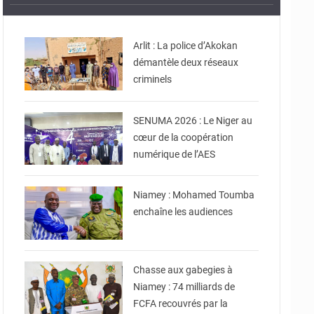
© Gouvernorat d'Agadez
Arlit : La police d’Akokan
démantèle deux réseaux
© Ministère de
criminels
Communication et des
Nouvelles Technologies
de l’Information
SENUMA 2026 : Le Niger au
cœur de la coopération
numérique de l’AES
© Ministère Nigérien de
l'Intérieur
Niamey : Mohamed Toumba
enchaîne les audiences
© CCPRN
Chasse aux gabegies à
Niamey : 74 milliards de
FCFA recouvrés par la