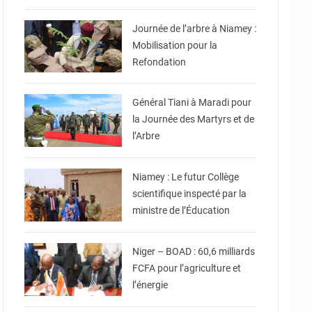
© Ville de Niamey
Journée de l’arbre à Niamey :
Mobilisation pour la
Refondation
© CNSP
Général Tiani à Maradi pour
la Journée des Martyrs et de
l’Arbre
© Ministère de l’Education
Nationale
Niamey : Le futur Collège
scientifique inspecté par la
ministre de l’Éducation
© DR
Niger – BOAD : 60,6 milliards
FCFA pour l’agriculture et
l’énergie
© Le Ministère de la
jeunesse des sports et de
la culture