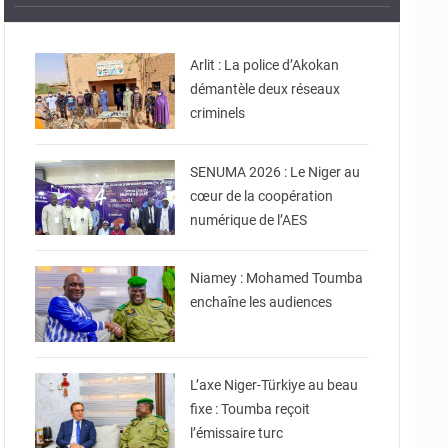
© Gouvernorat d'Agadez
Arlit : La police d’Akokan
démantèle deux réseaux
© Ministère de
criminels
Communication et des
Nouvelles Technologies
de l’Information
SENUMA 2026 : Le Niger au
cœur de la coopération
numérique de l’AES
© Ministère Nigérien de
l'Intérieur
Niamey : Mohamed Toumba
enchaîne les audiences
© Ministère Nigérien de
l'Intérieur
L’axe Niger-Türkiye au beau
fixe : Toumba reçoit
l’émissaire turc