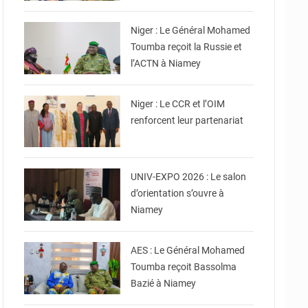
© Ministère Nigérien de
l'Intérieur
Niger : Le Général Mohamed
Toumba reçoit la Russie et
l’ACTN à Niamey
© Conseil Consultatif de
la Refondation DU Niger
Niger : Le CCR et l’OIM
renforcent leur partenariat
© Ministère
Enseignement Supérieur/
Recherche
UNIV-EXPO 2026 : Le salon
d’orientation s’ouvre à
Niamey
© Ministère Nigérien de
l'Intérieur
AES : Le Général Mohamed
Toumba reçoit Bassolma
Bazié à Niamey
© Ministère Nigérien de
l'Intérieur