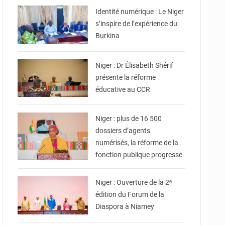
Identité numérique : Le Niger
s’inspire de l’expérience du
Burkina
© Ministère de l’Education
Nationale Officiel
Niger : Dr Élisabeth Shérif
présente la réforme
éducative au CCR
© Ministère de la Fonction
Publique du Travail et de
l'Emploi
Niger : plus de 16 500
dossiers d’agents
numérisés, la réforme de la
fonction publique progresse
© Ministère des Affaires
Étrangères - Coopération -
Niger : Ouverture de la 2ᵉ
édition du Forum de la
Diaspora à Niamey
© Ministère Nigérien de
l'Intérieur