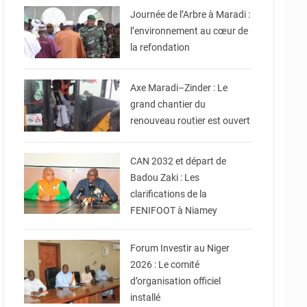
Journée de l’Arbre à Maradi :
l’environnement au cœur de
la refondation
© Ministère de
l'Equipement et des
Infrastructures
Axe Maradi–Zinder : Le
grand chantier du
renouveau routier est ouvert
© Fédération Nigérienne
De Football
CAN 2032 et départ de
Badou Zaki : Les
clarifications de la
FENIFOOT à Niamey
© Ministère du
Commerce et de
l'Industrie
Forum Investir au Niger
2026 : Le comité
d’organisation officiel
installé