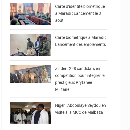
Carte d’identité biométrique
à Maradi : Lancement le 3
août
© Ministère Nigérien de
l'Intérieur
Carte biométrique à Maradi :
Lancement des enrôlements
© Gouvernorat de Zinder
Zinder : 228 candidats en
compétition pour intégrer le
prestigieux Prytanée
Militaire
© Ministère du
Commerce et de
l'Industrie
Niger : Abdoulaye Seydou en
visite à la MCC de Malbaza
© Ministère des Affaires
Étrangères - Coopération -
NE