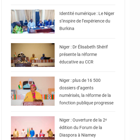
© Ministère Nigérien de
l'Intérieur
Identité numérique : Le Niger
s’inspire de l’expérience du
Burkina
© Ministère de l’Education
Nationale Officiel
Niger : Dr Élisabeth Shérif
présente la réforme
éducative au CCR
© Ministère de la Fonction
Publique du Travail et de
l'Emploi
Niger : plus de 16 500
dossiers d’agents
numérisés, la réforme de la
fonction publique progresse
© Ministère des Affaires
Étrangères - Coopération -
Niger : Ouverture de la 2ᵉ
édition du Forum de la
Diaspora à Niamey
© Ministère du