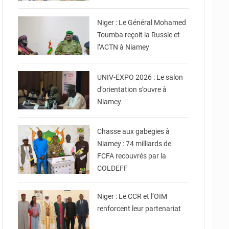
© Ministère Nigérien de
l'Intérieur
Niger : Le Général Mohamed
Toumba reçoit la Russie et
l’ACTN à Niamey
© Ministère
Enseignement Supérieur/
Recherche
UNIV-EXPO 2026 : Le salon
d’orientation s’ouvre à
Niamey
© CCPRN
Chasse aux gabegies à
Niamey : 74 milliards de
FCFA recouvrés par la
COLDEFF
© Conseil Consultatif de
la Refondation DU Niger
Niger : Le CCR et l’OIM
renforcent leur partenariat