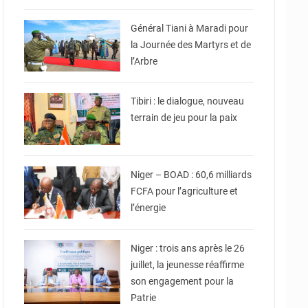
© CNSP
Général Tiani à Maradi pour
la Journée des Martyrs et de
l’Arbre
© Haute Autorité à la
Consolidation de la Paix
Tibiri : le dialogue, nouveau
terrain de jeu pour la paix
© DR
Niger – BOAD : 60,6 milliards
FCFA pour l’agriculture et
l’énergie
© Le Ministère de la
jeunesse des sports et de
la culture
Niger : trois ans après le 26
juillet, la jeunesse réaffirme
son engagement pour la
Patrie
© Ministère Nigérien de