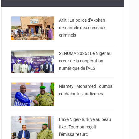
© Gouvernorat d'Agadez
Arlit : La police d’Akokan
démantèle deux réseaux
© Ministère de
criminels
Communication et des
Nouvelles Technologies
de l’Information
SENUMA 2026 : Le Niger au
cœur de la coopération
numérique de l’AES
© Ministère Nigérien de
l'Intérieur
Niamey : Mohamed Toumba
enchaîne les audiences
© Ministère Nigérien de
l'Intérieur
L’axe Niger-Türkiye au beau
fixe : Toumba reçoit
l’émissaire turc