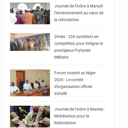
Journée de l’Arbre à Maradi :
l’environnement au cœur de
la refondation
© Gouvernorat de Zinder
Zinder : 228 candidats en
compétition pour intégrer le
prestigieux Prytanée
Militaire
© Ministère du
Commerce et de
l'Industrie
Forum Investir au Niger
2026 : Le comité
d’organisation officiel
installé
© Ville de Niamey
Journée de l’arbre à Niamey :
Mobilisation pour la
Refondation