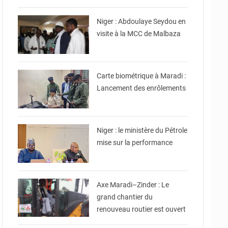
Commerce et de
l'Industrie
Niger : Abdoulaye Seydou en
visite à la MCC de Malbaza
© Ministère Nigérien de
l'Intérieur
Carte biométrique à Maradi :
Lancement des enrôlements
© Ministère du Pétrole
Niger : le ministère du Pétrole
mise sur la performance
© Ministère de
l'Equipement et des
Infrastructures
Axe Maradi–Zinder : Le
grand chantier du
renouveau routier est ouvert
© Ministère des Affaires
Étrangères - Coopération -
NE